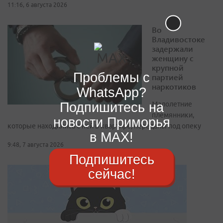
11:16, 6 августа 2026
Во
Владивостоке
задержали
женщину с
крупной
Проблемы с
партией
наркотиков
WhatsApp?
Подпишитесь на
Малолетние
племянники,
новости Приморья
которые находились с ней в квартире, переданы под опеку
в MAX!
9:48, 7 августа 2026
Подпишитесь
сейчас!