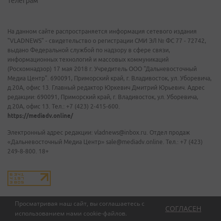
Телеграм
На данном сайте распространяется информация сетевого издания
"VLADNEWS" - свидетельство о регистрации СМИ ЭЛ № ФС 77 - 72742,
выдано Федеральной службой по надзору в сфере связи,
информационных технологий и массовых коммуникаций
(Роскомнадзор) 17 мая 2018 г. Учредитель ООО "Дальневосточный
Медиа Центр". 690091, Приморский край, г. Владивосток, ул. Уборевича,
д.20А, офис 13. Главный редактор Юркевич Дмитрий Юрьевич. Адрес
редакции: 690091, Приморский край, г. Владивосток, ул. Уборевича,
д.20А, офис 13. Тел.: +7 (423) 2-415-600.
https://mediadv.online/
Электронный адрес редакции: vladnews@inbox.ru. Отдел продаж
«Дальневосточный Медиа Центр» sale@mediadv.online. Тел.: +7 (423)
249-8-800. 18+
Просматривая наш сайт, вы соглашаетесь с
СОГЛАСЕН
использованием нами
cookie-файлов
.