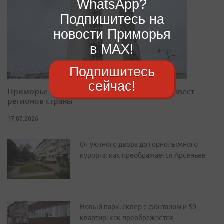
WhatsApp?
Подпишитесь на
новости Приморья
в MAX!
Подпишитесь
сейчас!
Приморье закрепилось в десятке лучших инвест-
регионов страны
17.07.2026
От уютного двора до горнолыжного
курорта: как преображается Арсеньев
Новый парк, сквер с фонтаном и 50
квартир: как преображается