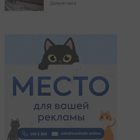
Дальнегорск