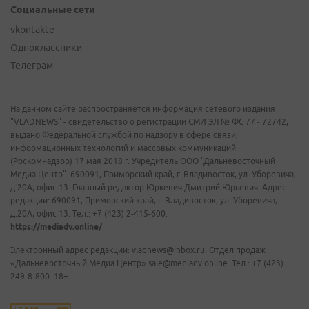
Социальные сети
vkontakte
Одноклассники
Телеграм
На данном сайте распространяется информация сетевого издания
"VLADNEWS" - свидетельство о регистрации СМИ ЭЛ № ФС 77 - 72742,
выдано Федеральной службой по надзору в сфере связи,
информационных технологий и массовых коммуникаций
(Роскомнадзор) 17 мая 2018 г. Учредитель ООО "Дальневосточный
Медиа Центр". 690091, Приморский край, г. Владивосток, ул. Уборевича,
д.20А, офис 13. Главный редактор Юркевич Дмитрий Юрьевич. Адрес
редакции: 690091, Приморский край, г. Владивосток, ул. Уборевича,
д.20А, офис 13. Тел.: +7 (423) 2-415-600.
https://mediadv.online/
Электронный адрес редакции: vladnews@inbox.ru. Отдел продаж
«Дальневосточный Медиа Центр» sale@mediadv.online. Тел.: +7 (423)
249-8-800. 18+