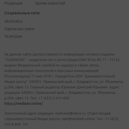
Редакция
Архив новостей
Социальные сети
vkontakte
Одноклассники
Телеграм
На данном сайте распространяется информация сетевого издания
"VLADNEWS" - свидетельство о регистрации СМИ ЭЛ № ФС 77 - 72742,
выдано Федеральной службой по надзору в сфере связи,
информационных технологий и массовых коммуникаций
(Роскомнадзор) 17 мая 2018 г. Учредитель ООО "Дальневосточный
Медиа Центр". 690091, Приморский край, г. Владивосток, ул. Уборевича,
д.20А, офис 13. Главный редактор Юркевич Дмитрий Юрьевич. Адрес
редакции: 690091, Приморский край, г. Владивосток, ул. Уборевича,
д.20А, офис 13. Тел.: +7 (423) 2-415-600.
https://mediadv.online/
Электронный адрес редакции: vladnews@inbox.ru. Отдел продаж
«Дальневосточный Медиа Центр» sale@mediadv.online. Тел.: +7 (423)
249-8-800. 18+