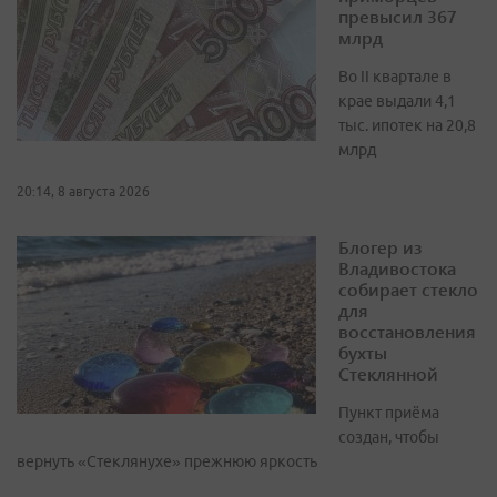
превысил 367
млрд
Во II квартале в
крае выдали 4,1
тыс. ипотек на 20,8
млрд
20:14, 8 августа 2026
Блогер из
Владивостока
собирает стекло
для
восстановления
бухты
Стеклянной
Пункт приёма
создан, чтобы
вернуть «Стеклянухе» прежнюю яркость