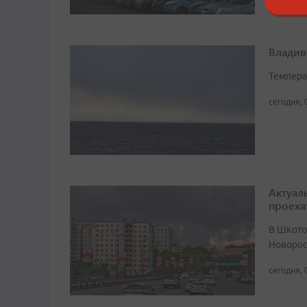
Владив
Темпера
сегодня, 
Актуал
проеха
В Шкото
Новорос
сегодня, 