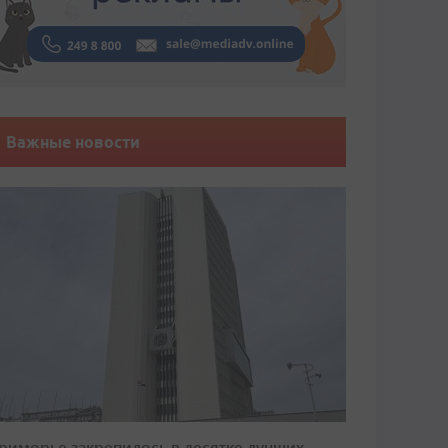
Важные новости
риморье закрепилось в десятке лучших