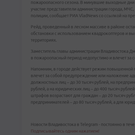
пожароопасного сезона. В минувшие выходные дни
участие представители администрации города, МЧС,
полиции, сообщает РИА VladNews со ссылкой на пр
Рейд, проведенный в лесном массиве в районе оста
обстановки с использованием квадрокоптеров и вы
территориях.
Заместитель главы администрации Владивостока Дми
в пожароопасный период недопустимо и влечет за с
Напомним, в городе действует режим повышенной 
влечет за собой предупреждение или наложение адм
должностных лиц – до 30 тысяч рублей, на предпри
рублей, а на юридических лиц – до 400 тысяч рубл
штрафов возрастают для граждан – до 20 тысяч рубл
предпринимателей – до 80 тысяч рублей, а для юрид
Новости Владивостока в Telegram - постоянно в тече
Подписывайтесь одним нажатием!