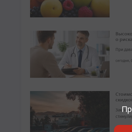
Высоко
о риск
При дав
сегодня, 
Стоимо
скидко
Пр
Законоп
стимули
сегодня, 