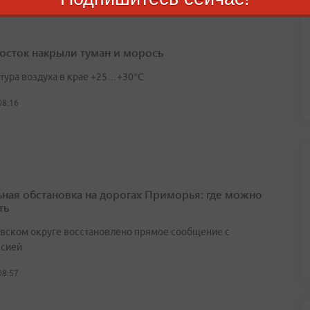
осток накрыли туман и морось
тура воздуха в крае +25…+30°C
08:16
ьная обстановка на дорогах Приморья: где можно
ть
вском округе восстановлено прямое сообщение с
сией
08:57