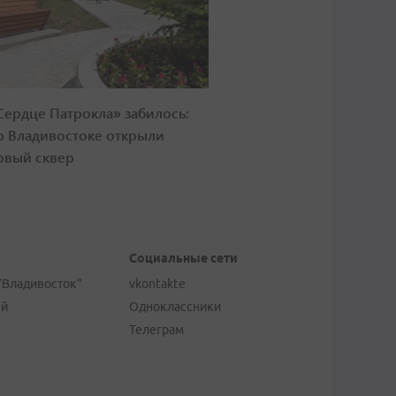
Сердце Патрокла» забилось:
о Владивостоке открыли
овый сквер
Социальные сети
"Владивосток"
vkontakte
ей
Одноклассники
Телеграм