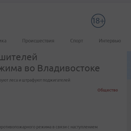
ика
Происшествия
Спорт
Интервью
ушителей
жима во Владивостоке
уют леса и штрафуют поджигателей
Общество
противопожарного режима в связи с наступлением