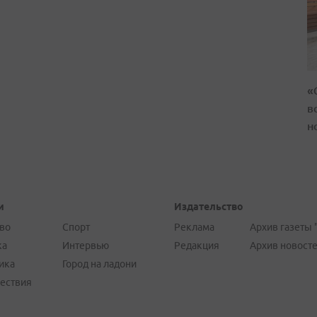
«
в
н
и
Издательство
во
Спорт
Реклама
Архив газеты 
ка
Интервью
Редакция
Архив новост
ика
Город на ладони
ествия