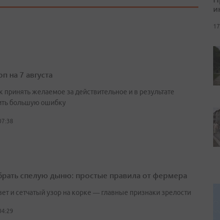
и
17
п на 7 августа
к принять желаемое за действительное и в результате
ть большую ошибку
07:38
брать спелую дыню: простые правила от фермера
вет и сетчатый узор на корке — главные признаки зрелости
04:29