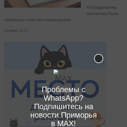
Пострадавшему
школьнику были
причинены телесные повреждения
сегодня, 12:13
Проблемы с
WhatsApp?
Подпишитесь на
новости Приморья
в MAX!