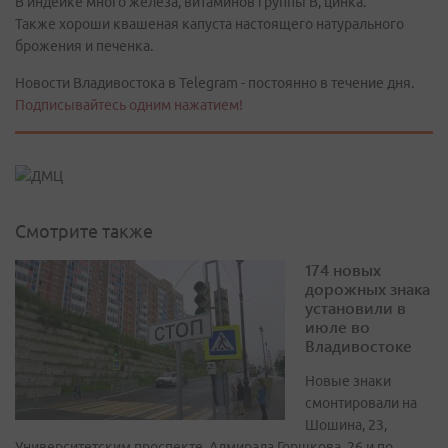
В индейке много железа, витаминов группы В, цинка.
Также хороши квашеная капуста настоящего натурального
брожения и печенка.
Новости Владивостока в Telegram - постоянно в течение дня.
Подписывайтесь одним нажатием!
Смотрите также
174 новых
дорожных знака
установили в
июле во
Владивостоке
Новые знаки
смонтировали на
Шошина, 23,
Университетским проспекте, Адмирала Горшкова, 26 и по