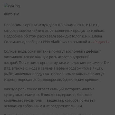
Фото: ИИ
После зимы организм нуждается в витаминах D, B12 и С,
которые можно найти в рыбе, молочных продуктах и яйцах.
Подробнее об этом рассказала врач-диетолог, к.м.н. Елена
Соломатина, сообщает РИА VladNews cо ссылкой на
«Радио 1»
.
Солнце, вода, сон и питание помогут восполнить дефицит
витаминов. Также важную роль играет внутренний
настрой. После зимы организму также недостает витамина D и
B12, а также С, йода и селена. Первый содержится в яйцах,
рыбе, молочных продуктах. Восполнить остальные помогут
жирная морская рыба, водоросли, бразильские орешки.
Важную роль также играет кальций, которого много в
кунжутных семечках. В них же содержится большое
количество инозитола — вещества, которое помогает
оставаться собранным и не раздражительным.