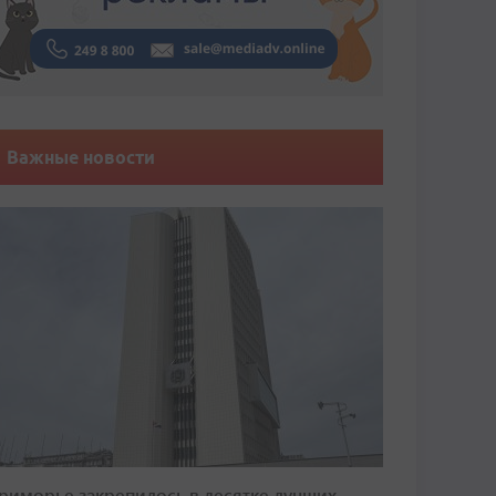
Важные новости
риморье закрепилось в десятке лучших