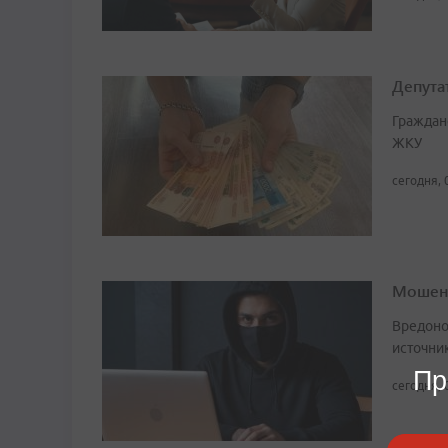
Депута
Граждан
ЖКУ
сегодня, 
Мошенн
Вредоно
источни
Пр
сегодня, 