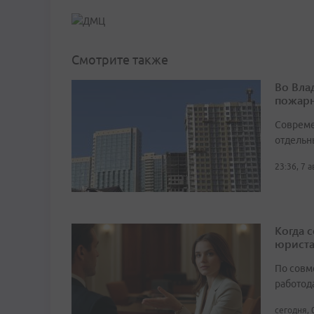
Смотрите также
Во Вла
пожарн
Совреме
отдельн
23:36, 7 
Когда 
юрист
По совм
работода
сегодня, 