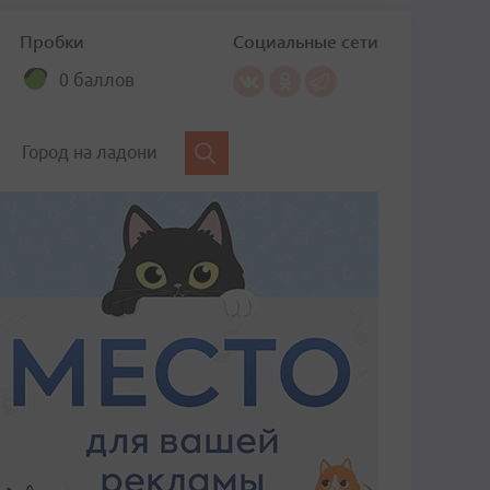
Пробки
Социальные сети
0 баллов
Город на ладони