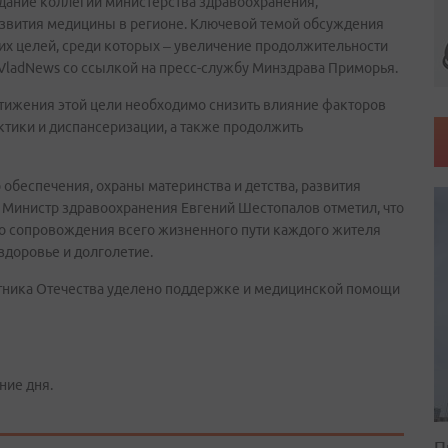
едание коллегии министерства здравоохранения,
азвития медицины в регионе. Ключевой темой обсуждения
ких целей, среди которых – увеличение продолжительности
А VladNews со ссылкой на пресс-службу Минздрава Приморья.
стижения этой цели необходимо снизить влияние факторов
тики и диспансеризации, а также продолжить
обеспечения, охраны материнства и детства, развития
 Министр здравоохранения Евгений Шестопалов отметил, что
о сопровождения всего жизненного пути каждого жителя
здоровье и долголетие.
итника Отечества уделено поддержке и медицинской помощи
ние дня.
П