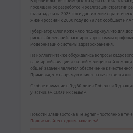
В правительстве Приморского края состоялось зас
посвященное разработке и реализации стратегии р
стали задачи на 2025 год и достижение стратегичес
жизни россиян к 2030 году до 78 лет, сообщает РИ
Губернатор Олег Кожемяко подчеркнул, что для до
риска заболеваний, расширить программы профилак
модернизацию системы здравоохранения.
На коллегии также обсуждались вопросы кадрового 
санитарной авиации и скорой медицинской помощи.
общей задачей является обеспечение качественног
Приморья, что напрямую влияет на качество жизни, 
Особое внимание в Год 80-летия Победы и Год защ
участникам СВО и их семьям.
Новости Владивостока в Telegram - постоянно в тече
Подписывайтесь одним нажатием!