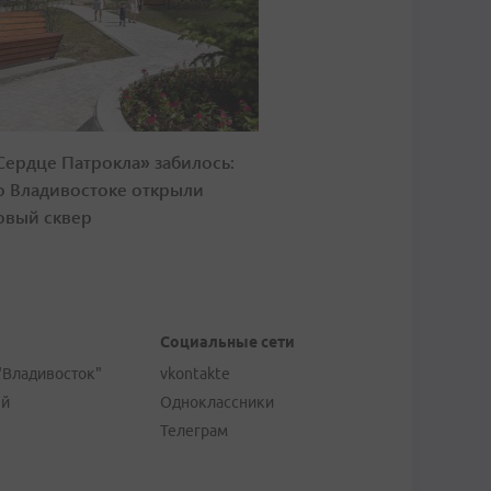
Сердце Патрокла» забилось:
о Владивостоке открыли
овый сквер
Социальные сети
"Владивосток"
vkontakte
ей
Одноклассники
Телеграм