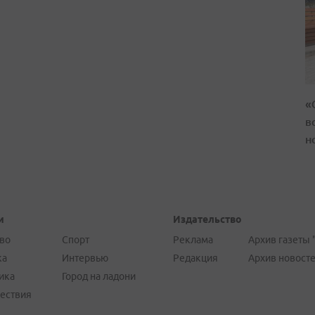
«
в
н
и
Издательство
во
Спорт
Реклама
Архив газеты 
ка
Интервью
Редакция
Архив новост
ика
Город на ладони
ествия