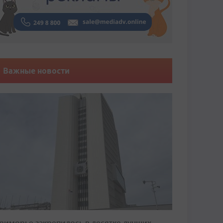
Важные новости
риморье закрепилось в десятке лучших