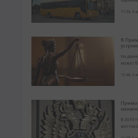
оценива
11:34, 4 
В Прим
устрои
На данн
может б
15:48, 4 
Примор
назначе
В 2016 г
жестоко
11:49, 5 