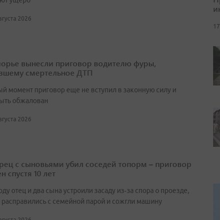
ют ущерб
и
августа 2026
17
орье вынесли приговор водителю фуры,
вшему смертельное ДТП
ый момент приговор еще не вступил в законную силу и
ыть обжалован
августа 2026
ец с сыновьями убил соседей топорм – приговор
н спустя 10 лет
оду отец и два сына устроили засаду из‑за спора о проезде,
 расправились с семейной парой и сожгли машину
августа 2026