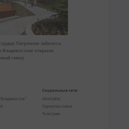
Сердце Патрокла» забилось:
о Владивостоке открыли
овый сквер
Социальные сети
"Владивосток"
vkontakte
ей
Одноклассники
Телеграм