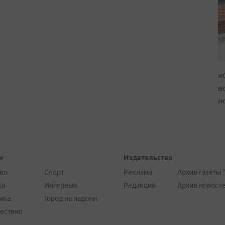
«
в
н
и
Издательство
во
Спорт
Реклама
Архив газеты 
ка
Интервью
Редакция
Архив новост
ика
Город на ладони
ествия