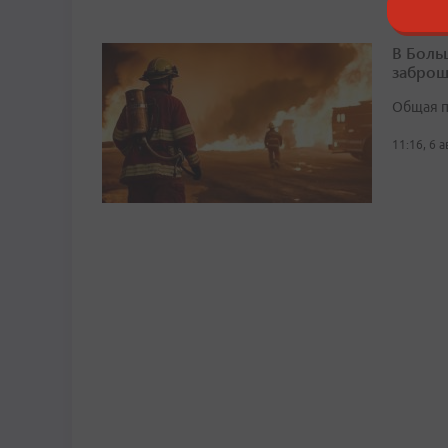
В Боль
заброш
Общая п
11:16, 6 