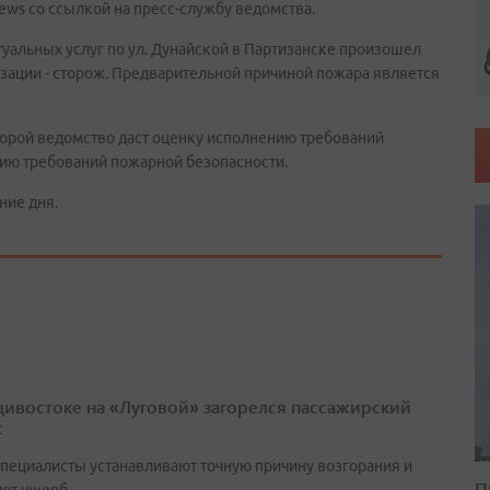
ws со ссылкой на пресс-службу ведомства.
итуальных услуг по ул. Дунайской в Партизанске произошел
изации - сторож. Предварительной причиной пожара является
торой ведомство даст оценку исполнению требований
нию требований пожарной безопасности.
ние дня.
дивостоке на «Луговой» загорелся пассажирский
с
специалисты устанавливают точную причину возгорания и
П