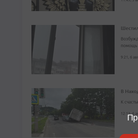
Шестил
Возбужд
помощь
9:21, 6 а
В Нахо
К счасть
12:12, 6 
Пр