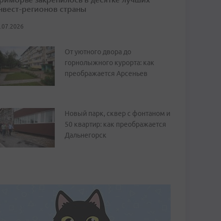
нвест-регионов страны
.07.2026
От уютного двора до
горнолыжного курорта: как
преображается Арсеньев
Новый парк, сквер с фонтаном и
50 квартир: как преображается
Дальнегорск