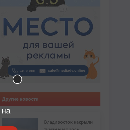
Другие новости
 на
Владивосток накрыли
туман и морось