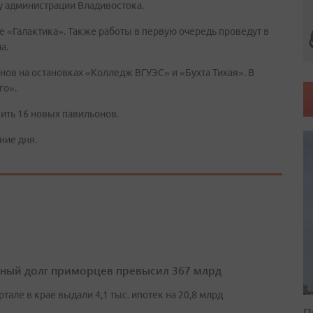
у администрации Владивостока.
 «Галактика». Также работы в первую очередь проведут в
а.
ов на остановках «Колледж ВГУЭС» и «Бухта Тихая». В
го».
вить 16 новых павильонов.
ние дня.
ный долг приморцев превысил 367 млрд
артале в крае выдали 4,1 тыс. ипотек на 20,8 млрд
П