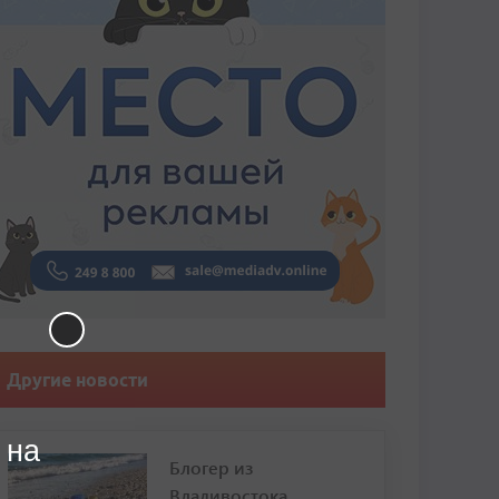
Другие новости
 на
Блогер из
Владивостока