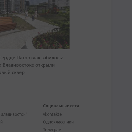
Сердце Патрокла» забилось:
о Владивостоке открыли
овый сквер
Социальные сети
"Владивосток"
vkontakte
ей
Одноклассники
Телеграм