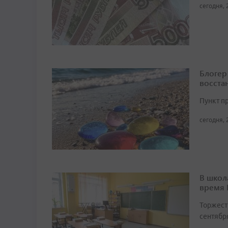
сегодня, 
Блогер
восста
Пункт п
сегодня, 
В школ
время
Торжест
сентябр