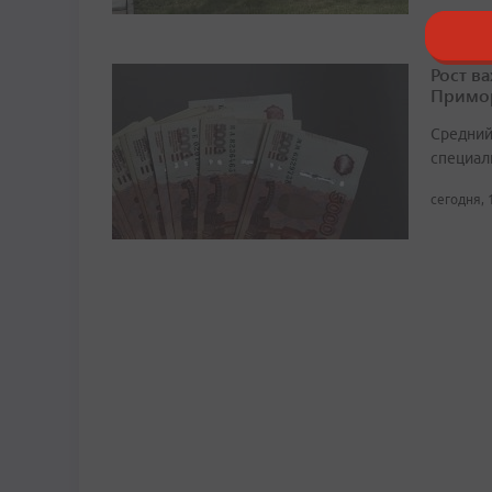
Рост в
Примор
Средний
специали
сегодня, 