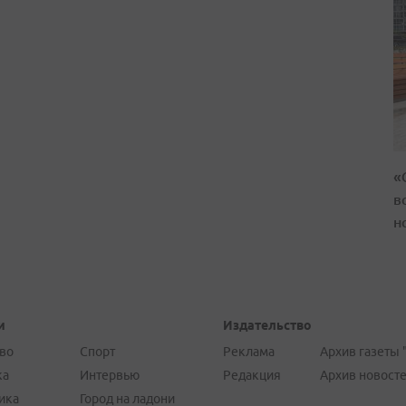
«
в
н
и
Издательство
во
Спорт
Реклама
Архив газеты 
ка
Интервью
Редакция
Архив новост
ика
Город на ладони