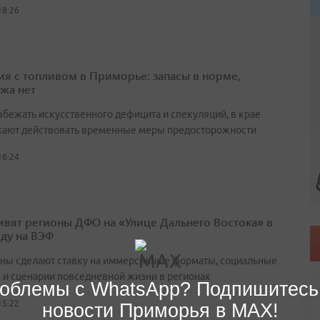
18:26
ия с топливом в Приморье: запасы в норме,
жа нет
збежать искусственного дефицита и спекуляций, в крае
ают действовать временные меры предосторожности
16:24
ивят регионы ДФО на «Улице Дальнего Востока» в
оду на ВЭФ
ны сделают ставку на иммерсивные форматы, социальные
 и сценарии повседневной жизни в регионах
облемы с WhatsApp? Подпишитесь
15:22
новости Приморья в MAX!