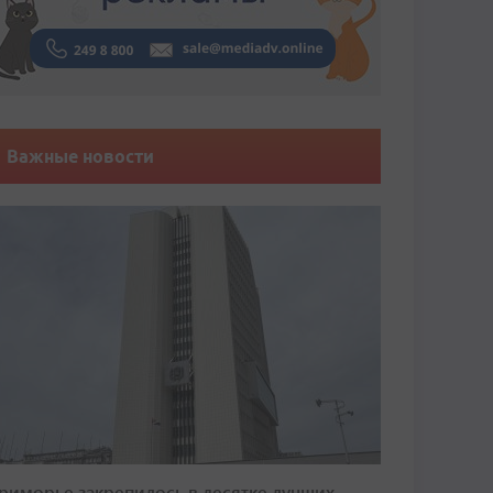
Важные новости
риморье закрепилось в десятке лучших