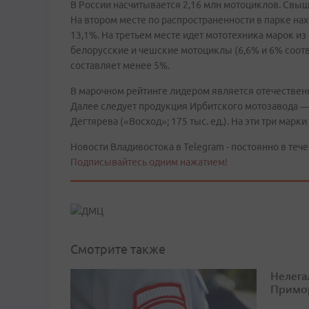
В России насчитывается 2,16 млн мотоциклов. Свы
На втором месте по распространенности в парке на
13,1%. На третьем месте идет мототехника марок из
белорусские и чешские мотоциклы (6,6% и 6% соотв
составляет менее 5%.
В марочном рейтинге лидером является отечественны
Далее следует продукция Ирбитского мотозавода — 
Дегтярева («Восход»; 175 тыс. ед.). На эти три марк
Новости Владивостока в Telegram - постоянно в тече
Подписывайтесь одним нажатием!
Смотрите также
Нелега
Примо