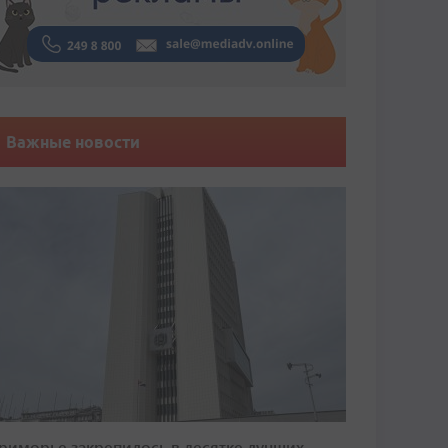
Важные новости
риморье закрепилось в десятке лучших