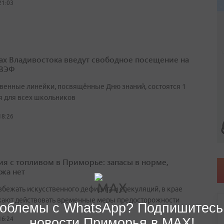
21:03
ах Владивостока введут свободное посещение на
 ВЭФ
венные линейки, посвящённые Дню знаний, состоятся 1
я для всех школьников
18:26
ия с топливом в Приморье: запасы в норме,
жа нет
збежать искусственного дефицита и спекуляций, в крае
ают действовать временные меры предосторожности
облемы с WhatsApp? Подпишитесь
новости Приморья в MAX!
16:24