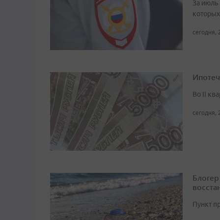
За июль 
которых
сегодня, 
Ипотеч
Во II кв
сегодня, 
Блогер
восста
Пункт п