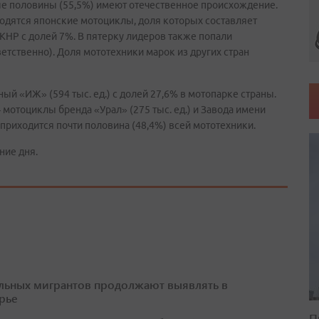
ше половины (55,5%) имеют отечественное происхождение.
ходятся японские мотоциклы, доля которых составляет
 КНР с долей 7%. В пятерку лидеров также попали
етственно). Доля мототехники марок из других стран
й «ИЖ» (594 тыс. ед.) с долей 27,6% в мотопарке страны.
мотоциклы бренда «Урал» (275 тыс. ед.) и Завода имени
и приходится почти половина (48,4%) всей мототехники.
ние дня.
льных мигрантов продолжают выявлять в
рье
П