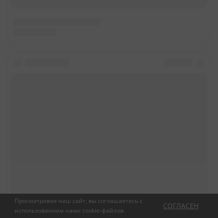
Просматривая наш сайт, вы соглашаетесь с
СОГЛАСЕН
использованием нами
cookie-файлов
.