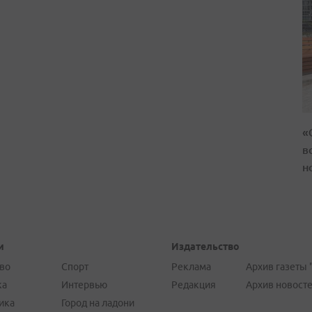
«
в
н
и
Издательство
во
Спорт
Реклама
Архив газеты 
ка
Интервью
Редакция
Архив новост
ика
Город на ладони