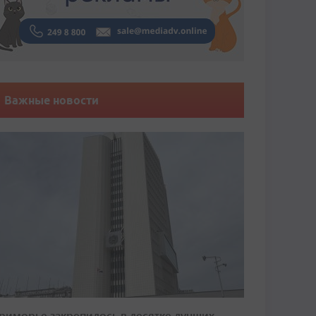
Важные новости
риморье закрепилось в десятке лучших