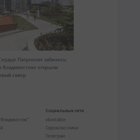
Сердце Патрокла» забилось:
о Владивостоке открыли
овый сквер
Социальные сети
"Владивосток"
vkontakte
ей
Одноклассники
Телеграм