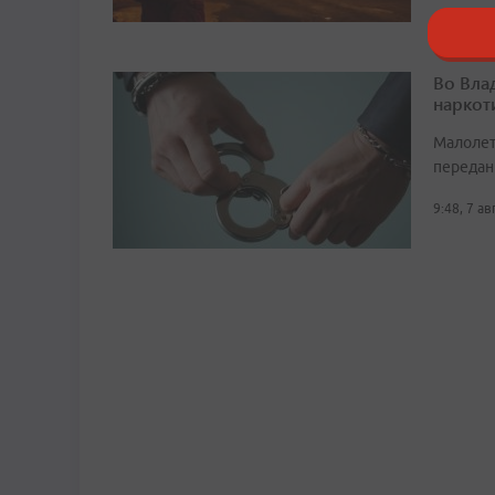
Во Вла
наркот
Малолет
передан
9:48, 7 а