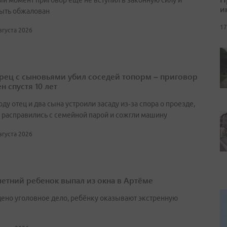
ый момент приговор еще не вступил в законную силу и
и
ыть обжалован
17
августа 2026
ец с сыновьями убил соседей топорм – приговор
н спустя 10 лет
оду отец и два сына устроили засаду из‑за спора о проезде,
 расправились с семейной парой и сожгли машину
августа 2026
етний ребенок выпал из окна в Артёме
ено уголовное дело, ребёнку оказывают экстренную