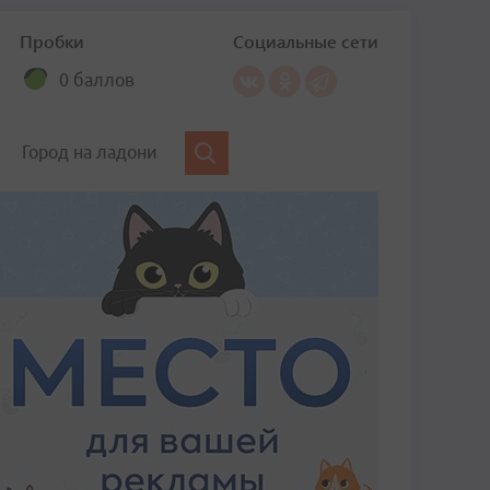
Пробки
Социальные сети
0 баллов
Город на ладони