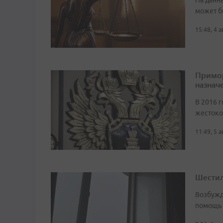
На данн
может б
15:48, 4 
Примор
назначе
В 2016 г
жестоко
11:49, 5 
Шестил
Возбужд
помощь