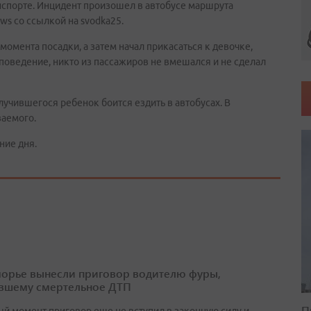
спорте. Инцидент произошел в автобусе маршрута
s со ссылкой на svodka25.
момента посадки, а затем начал прикасаться к девочке,
 поведение, никто из пассажиров не вмешался и не сделал
лучившегося ребенок боится ездить в автобусах. В
ваемого.
ние дня.
орье вынесли приговор водителю фуры,
вшему смертельное ДТП
П