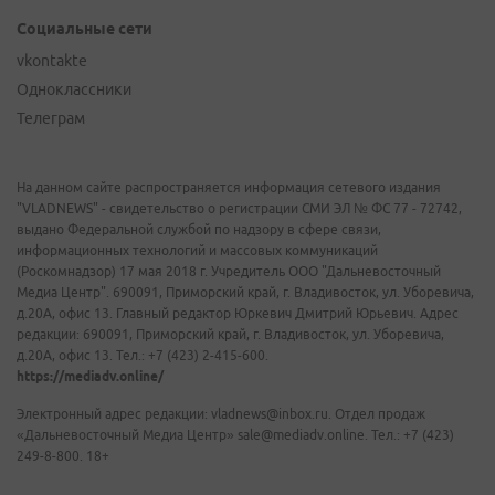
Социальные сети
vkontakte
Одноклассники
Телеграм
На данном сайте распространяется информация сетевого издания
"VLADNEWS" - свидетельство о регистрации СМИ ЭЛ № ФС 77 - 72742,
выдано Федеральной службой по надзору в сфере связи,
информационных технологий и массовых коммуникаций
(Роскомнадзор) 17 мая 2018 г. Учредитель ООО "Дальневосточный
Медиа Центр". 690091, Приморский край, г. Владивосток, ул. Уборевича,
д.20А, офис 13. Главный редактор Юркевич Дмитрий Юрьевич. Адрес
редакции: 690091, Приморский край, г. Владивосток, ул. Уборевича,
д.20А, офис 13. Тел.: +7 (423) 2-415-600.
https://mediadv.online/
Электронный адрес редакции: vladnews@inbox.ru. Отдел продаж
«Дальневосточный Медиа Центр» sale@mediadv.online. Тел.: +7 (423)
249-8-800. 18+