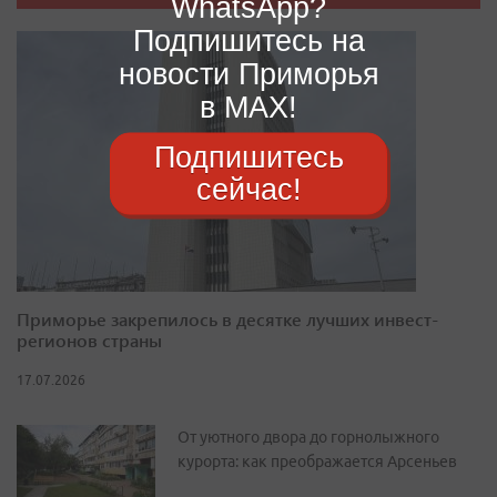
WhatsApp?
Подпишитесь на
новости Приморья
в MAX!
Подпишитесь
сейчас!
Приморье закрепилось в десятке лучших инвест-
регионов страны
17.07.2026
От уютного двора до горнолыжного
курорта: как преображается Арсеньев