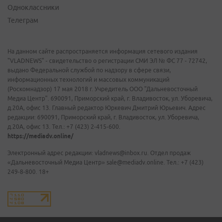
Одноклассники
Телеграм
На данном сайте распространяется информация сетевого издания
"VLADNEWS" - свидетельство о регистрации СМИ ЭЛ № ФС 77 - 72742,
выдано Федеральной службой по надзору в сфере связи,
информационных технологий и массовых коммуникаций
(Роскомнадзор) 17 мая 2018 г. Учредитель ООО "Дальневосточный
Медиа Центр". 690091, Приморский край, г. Владивосток, ул. Уборевича,
д.20А, офис 13. Главный редактор Юркевич Дмитрий Юрьевич. Адрес
редакции: 690091, Приморский край, г. Владивосток, ул. Уборевича,
д.20А, офис 13. Тел.: +7 (423) 2-415-600.
https://mediadv.online/
Электронный адрес редакции: vladnews@inbox.ru. Отдел продаж
«Дальневосточный Медиа Центр» sale@mediadv.online. Тел.: +7 (423)
249-8-800. 18+