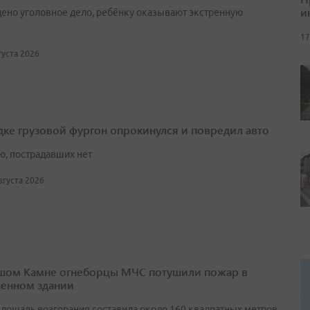
и
ено уголовное дело, ребёнку оказывают экстренную
17
вгуста 2026
дке грузовой фургон опрокинулся и повредил авто
ю, пострадавших нет
августа 2026
шом Камне огнеборцы МЧС потушили пожар в
енном здании
лощадь возгорания составила около 160 квадратных метров