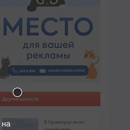
Другие новости
В Приморье хотят
 на
штрафовать