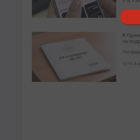
9:16, 8 а
В Прим
на под
Пострад
12:13, 8 