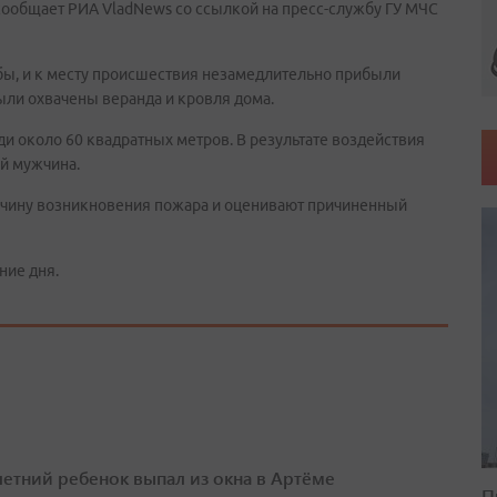
 сообщает РИА VladNews со ссылкой на пресс-службу ГУ МЧС
бы, и к месту происшествия незамедлительно прибыли
ыли охвачены веранда и кровля дома.
ди около 60 квадратных метров. В результате воздействия
й мужчина.
ичину возникновения пожара и оценивают причиненный
ние дня.
етний ребенок выпал из окна в Артёме
П