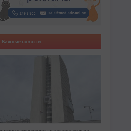
Важные новости
риморье закрепилось в десятке лучших