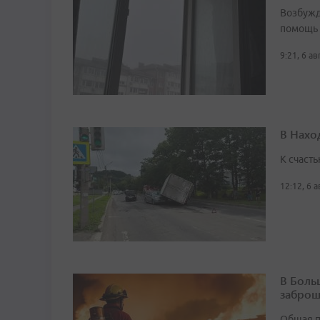
Возбужд
помощь
9:21, 6 а
В Нахо
К счасть
12:12, 6 
В Боль
заброш
Общая п