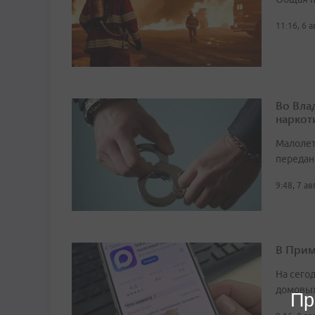
11:16, 6 
Во Вла
наркот
Малолет
передан
9:48, 7 а
В Прим
На сего
домовых
Пр