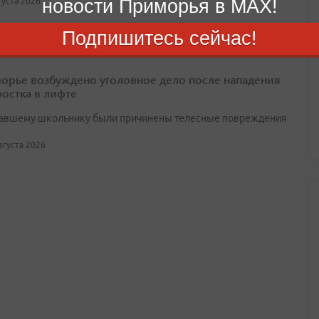
новости Приморья в MAX!
вгуста 2026
Подпишитесь сейчас!
орье возбуждено уголовное дело после нападения
ростка в лифте
авшему школьнику были причинены телесные повреждения
августа 2026