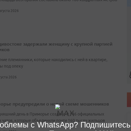
августа 2026
дивостоке задержали женщину с крупной партией
иков
ние племянники, которые находились с ней в квартире,
ы под опеку
вгуста 2026
орье предупредили о новой схеме мошенников
дняшний день в Приморье создано 9 146 официальных
 чатов, которые объединили почти 160 тысяч жильцов
облемы с WhatsApp? Подпишитесь