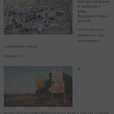
мусора собрали
и вывезли с
улиц
Владивостока в
июлей
Основная часть
убранного – так
называемый
«случайный» мусор
сегодня, 13:24
В
муниципалитетах Приморского края в местах отдыха