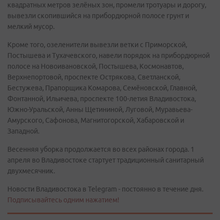
квадратных метров зелёных зон, промели тротуары и дорогу,
вывезли скопившийся на прибордюрной полосе грунт и
мелкий мусор.
Кроме того, озеленители вывезли ветки с Приморской,
Постышева и Тухачевского, навели порядок на прибордюрной
полосе на Новоивановской, Постышева, Космонавтов,
Верхнепортовой, проспекте Острякова, Светланской,
Бестужева, Прапорщика Комарова, Семёновской, Главной,
Фонтанной, Ильичева, проспекте 100-летия Владивостока,
Южно-Уральской, Анны Щетининой, Луговой, Муравьева-
Амурского, Сафонова, Магнитогорской, Хабаровской и
Западной.
Весенняя уборка продолжается во всех районах города. 1
апреля во Владивостоке стартует традиционный санитарный
двухмесячник.
Новости Владивостока в Telegram - постоянно в течение дня.
Подписывайтесь одним нажатием!