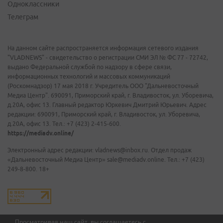
Одноклассники
Телеграм
На данном сайте распространяется информация сетевого издания
"VLADNEWS" - свидетельство о регистрации СМИ ЭЛ № ФС 77 - 72742,
выдано Федеральной службой по надзору в сфере связи,
информационных технологий и массовых коммуникаций
(Роскомнадзор) 17 мая 2018 г. Учредитель ООО "Дальневосточный
Медиа Центр". 690091, Приморский край, г. Владивосток, ул. Уборевича,
д.20А, офис 13. Главный редактор Юркевич Дмитрий Юрьевич. Адрес
редакции: 690091, Приморский край, г. Владивосток, ул. Уборевича,
д.20А, офис 13. Тел.: +7 (423) 2-415-600.
https://mediadv.online/
Электронный адрес редакции: vladnews@inbox.ru. Отдел продаж
«Дальневосточный Медиа Центр» sale@mediadv.online. Тел.: +7 (423)
249-8-800. 18+
Просматривая наш сайт, вы соглашаетесь с