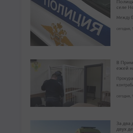
Полици
селе Н
Между б
сегодня, 
В Прим
ежей н
Прокура
контраб
сегодня, 
За два
двух д