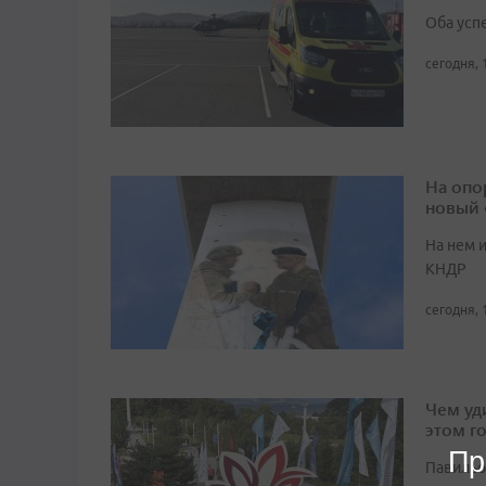
Оба усп
сегодня, 
На опо
новый
На нем 
КНДР
сегодня, 
Чем уд
этом г
Пр
Павильо