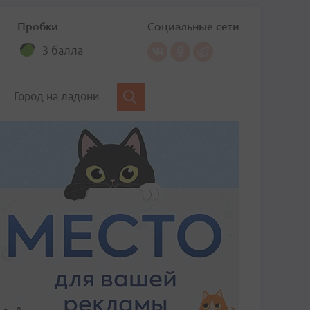
Пробки
Социальные сети
3 балла
Город на ладони