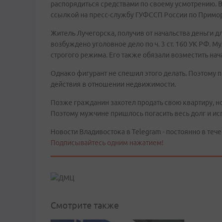
распорядиться средствами по своему усмотрению. 
ссылкой на пресс-службу ГУФССП России по Примо
Житель Лучегорска, получив от начальства деньги д
возбуждено уголовное дело по ч. 3 ст. 160 УК РФ. 
строгого режима. Его также обязали возместить нач
Однако фигурант не спешил этого делать. Поэтому 
действия в отношении недвижимости.
Позже гражданин захотел продать свою квартиру, н
Поэтому мужчине пришлось погасить весь долг и ис
Новости Владивостока в Telegram - постоянно в тече
Подписывайтесь одним нажатием!
Смотрите также