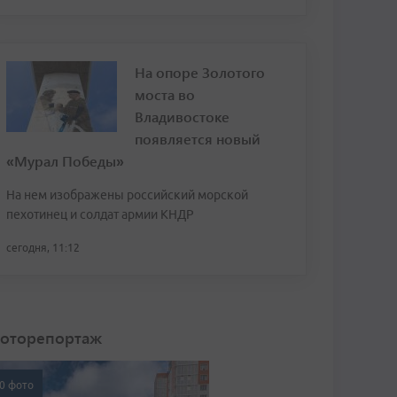
На опоре Золотого
моста во
Владивостоке
появляется новый
«Мурал Победы»
На нем изображены российский морской
пехотинец и солдат армии КНДР
сегодня, 11:12
оторепортаж
0 фото