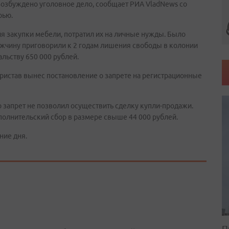
Возбуждено уголовное дело, сообщает РИА VladNews со
рью.
ля закупки мебели, потратил их на личные нужды. Было
Мужчину приговорили к 2 годам лишения свободы в колонии
альству 650 000 рублей.
пристав вынес постановление о запрете на регистрационные
о запрет не позволил осуществить сделку купли-продажи.
полнительский сбор в размере свыше 44 000 рублей.
ние дня.
П