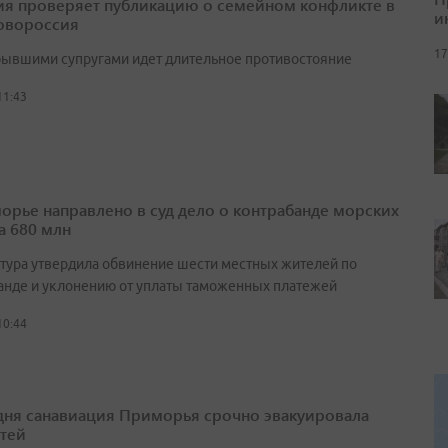
я проверяет публикацию о семейном конфликте в
и
овороссия
17
ывшими супругами идет длительное противостояние
11:43
орье направлено в суд дело о контрабанде морских
а 680 млн
тура утвердила обвинение шести местных жителей по
анде и уклонению от уплаты таможенных платежей
10:44
 дня санавиация Приморья срочно эвакуировала
етей