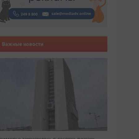
Важные новости
риморье закрепилось в десятке лучших