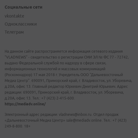
Социальные сети
vkontakte
Одноклассники
Телеграм
На данном сайте распространяется информация сетевого издания
"VLADNEWS" - свидетельство о регистрации СМИ ЭЛ № ФС 77 - 72742,
выдано Федеральной службой по надзору в сфере связи,
информационных технологий и массовых коммуникаций
(Роскомнадзор) 17 мая 2018 г. Учредитель ООО "Дальневосточный
Медиа Центр". 690091, Приморский край, г. Владивосток, ул. Уборевича,
д.20А, офис 13. Главный редактор Юркевич Дмитрий Юрьевич. Адрес
редакции: 690091, Приморский край, г. Владивосток, ул. Уборевича,
д.20А, офис 13. Тел.: +7 (423) 2-415-600.
https://mediadv.online/
Электронный адрес редакции: vladnews@inbox.ru. Отдел продаж
«Дальневосточный Медиа Центр» sale@mediadv.online. Тел.: +7 (423)
249-8-800. 18+