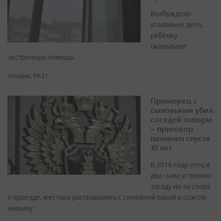
Возбуждено
уголовное дело,
ребёнку
оказывают
экстренную помощь
сегодня, 09:21
Приморец с
сыновьями убил
соседей топорм
– приговор
назначен спустя
10 лет
В 2016 году отец и
два сына устроили
засаду из‑за спора
о проезде, жестоко расправились с семейной парой и сожгли
машину