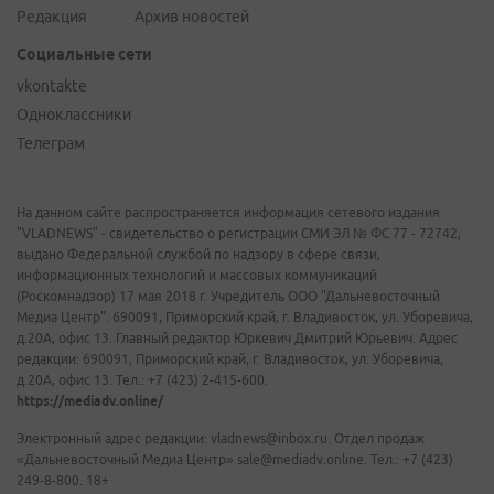
Редакция
Архив новостей
Социальные сети
vkontakte
Одноклассники
Телеграм
На данном сайте распространяется информация сетевого издания
"VLADNEWS" - свидетельство о регистрации СМИ ЭЛ № ФС 77 - 72742,
выдано Федеральной службой по надзору в сфере связи,
информационных технологий и массовых коммуникаций
(Роскомнадзор) 17 мая 2018 г. Учредитель ООО "Дальневосточный
Медиа Центр". 690091, Приморский край, г. Владивосток, ул. Уборевича,
д.20А, офис 13. Главный редактор Юркевич Дмитрий Юрьевич. Адрес
редакции: 690091, Приморский край, г. Владивосток, ул. Уборевича,
д.20А, офис 13. Тел.: +7 (423) 2-415-600.
https://mediadv.online/
Электронный адрес редакции: vladnews@inbox.ru. Отдел продаж
«Дальневосточный Медиа Центр» sale@mediadv.online. Тел.: +7 (423)
249-8-800. 18+