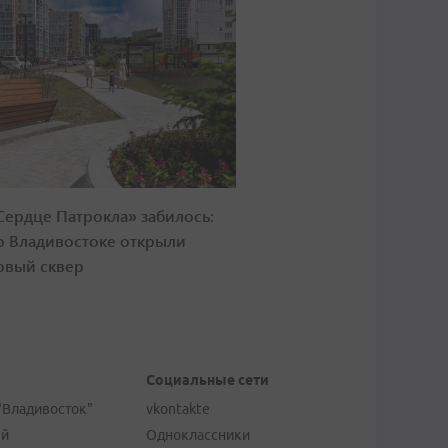
Сердце Патрокла» забилось:
о Владивостоке открыли
овый сквер
Социальные сети
"Владивосток"
vkontakte
ей
Одноклассники