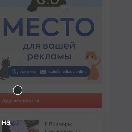
Другие новости
 на
В Приморье
предупредили о