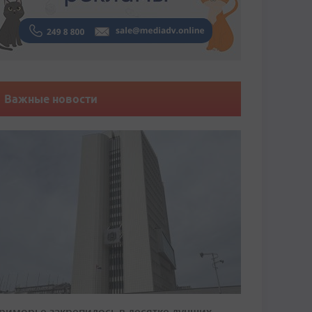
Важные новости
риморье закрепилось в десятке лучших