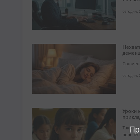
сегодня, 
Нехват
демен
Сон мен
сегодня, 
Уроки 
прикл
Пр
Также с
перечен