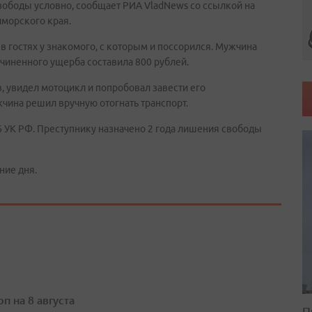
вободы условно, сообщает РИА VladNews со ссылкой на
морского края.
в гостях у знакомого, с которым и поссорился. Мужчина
ичиненного ущерба составила 800 рублей.
, увидел мотоцикл и попробовал завести его
жчина решил вручную отогнать транспорт.
 166 УК РФ. Преступнику назначено 2 года лишения свободы
ние дня.
п на 8 августа
П