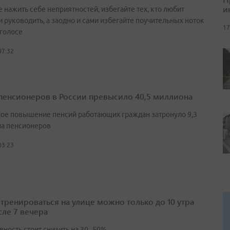
и
 нажить себе неприятностей, избегайте тех, кто любит
и руководить, а заодно и сами избегайте поучительных ноток
17
 голосе
07:32
пенсионеров в России превысило 40,5 миллиона
ое повышение пенсий работающих граждан затронуло 9,3
а пенсионеров
03:23
 тренироваться на улице можно только до 10 утра
сле 7 вечера
вность стоит снизить на 30–50%