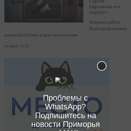
Сергея
Ефремова его
портрет
Впервые работа
была представлена
широкой публике в день презентации
сегодня, 13:20
Проблемы с
WhatsApp?
Подпишитесь на
новости Приморья