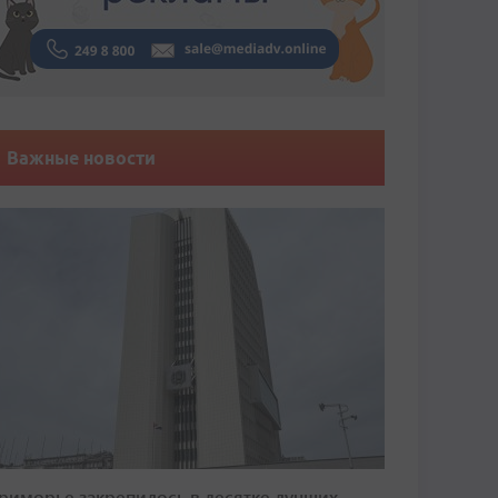
Важные новости
риморье закрепилось в десятке лучших