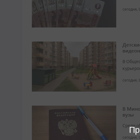
сегодня, 
Детски
видео
В Общест
курьеро
сегодня, 
В Мино
вузы
Среди о
Пр
сегодня, 