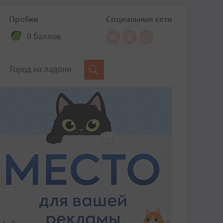
Пробки
Социальные сети
0 баллов
Город на ладони