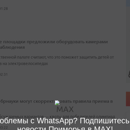
01:28
е площадки предложили оборудовать камерами
наблюдения
венной палате считают, что это поможет защитить детей от
в на электровелосипедах
02:31
брнауки могут скорректировать правила приема в
бсуждаемых вариантов — квоты для победителей олимпиад
облемы с WhatsApp? Подпишитесь
новости Приморья в MAX!
03:22