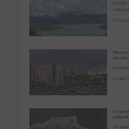
К 2028–
тонн ры
23:32, 6 
Минтра
автобу
Решение 
сегодня, 
Социал
рублей
За год 