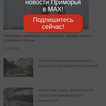
новости Приморья
в MAX!
Подпишитесь
сейчас!
Приморье закрепилось в десятке лучших инвест-
регионов страны
17.07.2026
От уютного двора до горнолыжного
курорта: как преображается Арсеньев
Новый парк, сквер с фонтаном и 50
квартир: как преображается
Дальнегорск