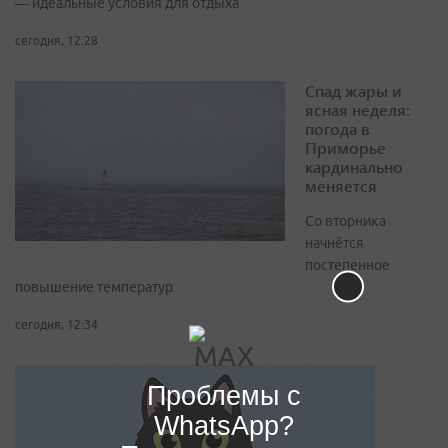
— идеальные условия для отдыха
сегодня, 12:28
Спад жары и
ясная неделя:
погода в
Приморье
кардинально
меняется
Со вторника
начнётся
постепенное
повышение температур
сегодня, 12:34
Проблемы с
WhatsApp?