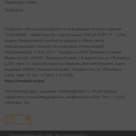
Одноклассники
Телеграм
На данном сайте распространяется информация сетевого издания
"VLADNEWS" - свидетельство о регистрации СМИ ЭЛ № ФС 77 - 72742,
выдано Федеральной службой по надзору в сфере связи,
информационных технологий и массовых коммуникаций
(Роскомнадзор) 17 мая 2018 г. Учредитель ООО "Дальневосточный
Медиа Центр". 690091, Приморский край, г. Владивосток, ул. Уборевича,
д.20А, офис 13. Главный редактор Юркевич Дмитрий Юрьевич. Адрес
редакции: 690091, Приморский край, г. Владивосток, ул. Уборевича,
д.20А, офис 13. Тел.: +7 (423) 2-415-600.
https://mediadv.online/
Электронный адрес редакции: vladnews@inbox.ru. Отдел продаж
«Дальневосточный Медиа Центр» sale@mediadv.online. Тел.: +7 (423)
249-8-800. 18+
Просматривая наш сайт, вы соглашаетесь с