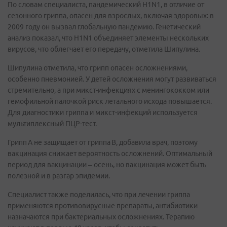
По словам специалиста, пандемический H1N1, в отличие от
сезонного гриппа, опасен для взрослых, включая здоровых: в
2009 году он вызвал глобальную пандемию. Генетический
анализ показал, что H1N1 объединяет элементы нескольких
вирусов, что облегчает его передачу, отметила Шипулина.
Шипулина отметила, что грипп опасен осложнениями,
особенно пневмонией. У детей осложнения могут развиваться
стремительно, а при микст-инфекциях с менингококком или
гемофильной палочкой риск летального исхода повышается.
Для диагностики гриппа и микст-инфекций используется
мультиплексный ПЦР-тест.
Грипп A не защищает от гриппа B, добавила врач, поэтому
вакцинация снижает вероятность осложнений. Оптимальный
период для вакцинации – осень, но вакцинация может быть
полезной и в разгар эпидемии.
Специалист также поделилась, что при лечении гриппа
применяются противовирусные препараты, антибиотики
назначаются при бактериальных осложнениях. Терапию