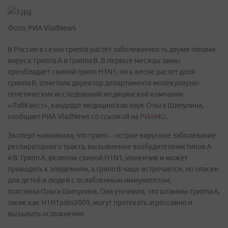
Фото: РИА VladNews
В России в сезон гриппа растет заболеваемость двумя типами
вируса: гриппа A и гриппа B. В первые месяцы зимы
преобладает свиной грипп H1N1, но к весне растет доля
гриппа B, отметила директор департамента молекулярно-
генетических исследований медицинской компании
«ЛабКвест», кандидат медицинских наук Ольга Шипулина,
сообщает РИА VladNews со ссылкой на
РИАМО
.
Эксперт напомнила, что грипп – острое вирусное заболевание
респираторного тракта, вызываемое возбудителями типов A
и B. Грипп A, включая свиной H1N1, изменчив и может
приводить к эпидемиям, а грипп B чаще встречается, но опасен
для детей и людей с ослабленным иммунитетом,
пояснила Ольга Шипулина. Она уточнила, что штаммы гриппа A,
такие как H1N1pdm2009, могут протекать агрессивно и
вызывать осложнения.