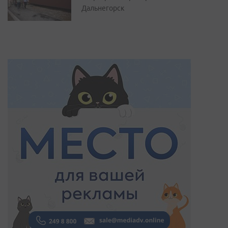
Дальнегорск