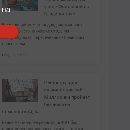
улице Фонтанной во
 на
Владивостоке
В настоящий момент подрядчик заменяет
тепловую сеть на участке от здания
прокуратуры до пересечения с Океанским
проспектом
сегодня, 11:11
Реконструкция
владивостокской
Миллионки пройдет
без дома на
Семеновской, 3а
Ранее мастер-план реализации КРТ был
подготовлен муниципальными властями и