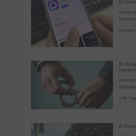
В Прим
На сего
домовых
сегодня, 
Во Вла
наркот
Малолет
передан
9:48, 7 а
В Нахо