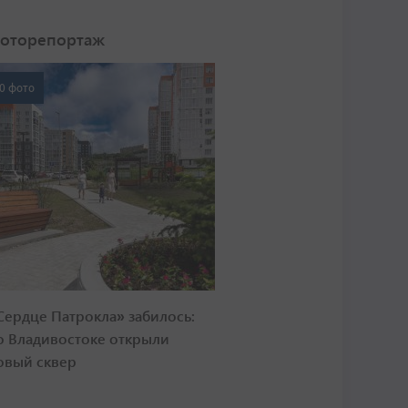
оторепортаж
0 фото
Сердце Патрокла» забилось:
о Владивостоке открыли
овый сквер