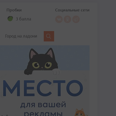
Пробки
Социальные сети
3 балла
Город на ладони