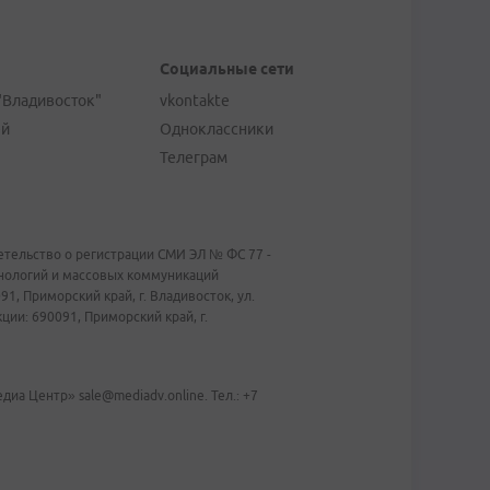
Социальные сети
"Владивосток"
vkontakte
ей
Одноклассники
Телеграм
тельство о регистрации СМИ ЭЛ № ФС 77 -
хнологий и массовых коммуникаций
1, Приморский край, г. Владивосток, ул.
ии: 690091, Приморский край, г.
иа Центр» sale@mediadv.online. Тел.: +7