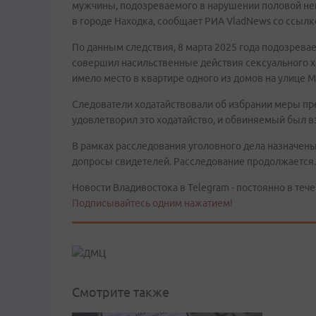
мужчины, подозреваемого в нарушении половой не
в городе Находка, сообщает РИА VladNews со ссылк
По данным следствия, 8 марта 2025 года подозрева
совершил насильственные действия сексуального 
имело место в квартире одного из домов на улице 
Следователи ходатайствовали об избрании меры пре
удовлетворил это ходатайство, и обвиняемый был вз
В рамках расследования уголовного дела назначен
допросы свидетелей. Расследование продолжается.
Новости Владивостока в Telegram - постоянно в тече
Подписывайтесь одним нажатием!
Смотрите также