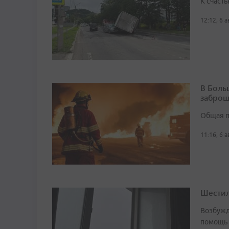
К счасть
12:12, 6 
В Боль
заброш
Общая п
11:16, 6 
Шестил
Возбужд
помощь