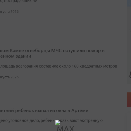
ю, пострадавших нет
августа 2026
шом Камне огнеборцы МЧС потушили пожар в
енном здании
лощадь возгорания составила около 160 квадратных метров
августа 2026
етний ребенок выпал из окна в Артёме
ено уголовное дело, ребёнку оказывают экстренную