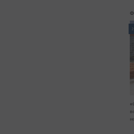
Ф
2
«
в
н