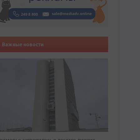
Важные новости
риморье закрепилось в десятке лучших