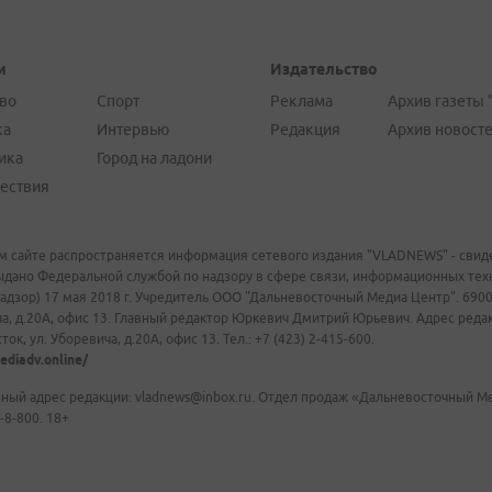
и
Издательство
во
Спорт
Реклама
Архив газеты 
ка
Интервью
Редакция
Архив новост
ика
Город на ладони
ествия
м сайте распространяется информация сетевого издания "VLADNEWS" - свиде
ыдано Федеральной службой по надзору в сфере связи, информационных те
адзор) 17 мая 2018 г. Учредитель ООО "Дальневосточный Медиа Центр". 69009
а, д.20А, офис 13. Главный редактор Юркевич Дмитрий Юрьевич. Адрес редакц
ок, ул. Уборевича, д.20А, офис 13. Тел.: +7 (423) 2-415-600.
ediadv.online/
ный адрес редакции: vladnews@inbox.ru. Отдел продаж «Дальневосточный Мед
-8-800. 18+