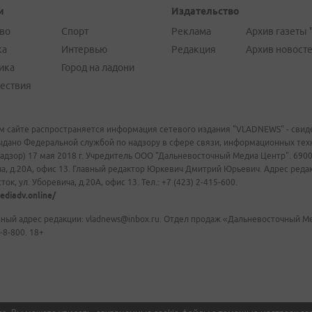
и
Издательство
во
Спорт
Реклама
Архив газеты 
ка
Интервью
Редакция
Архив новост
ика
Город на ладони
ествия
м сайте распространяется информация сетевого издания "VLADNEWS" - свиде
ыдано Федеральной службой по надзору в сфере связи, информационных те
адзор) 17 мая 2018 г. Учредитель ООО "Дальневосточный Медиа Центр". 69009
а, д.20А, офис 13. Главный редактор Юркевич Дмитрий Юрьевич. Адрес редакц
ок, ул. Уборевича, д.20А, офис 13. Тел.: +7 (423) 2-415-600.
ediadv.online/
ный адрес редакции: vladnews@inbox.ru. Отдел продаж «Дальневосточный Мед
-8-800. 18+