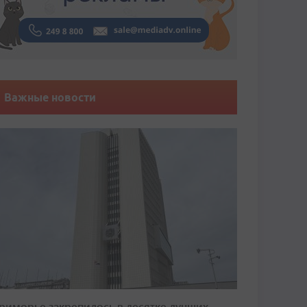
Важные новости
риморье закрепилось в десятке лучших