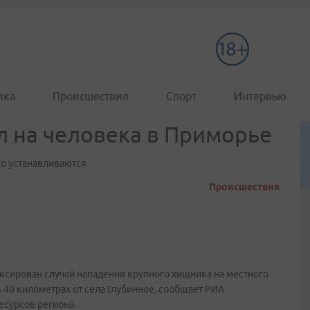
ика
Происшествия
Спорт
Интервью
 на человека в Приморье
о устанавливаются
Происшествия
сирован случай нападения крупного хищника на местного
 40 километрах от села Глубинное, сообщает РИА
есурсов региона.