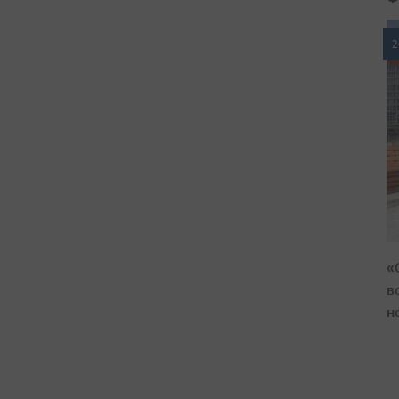
2
«
в
н