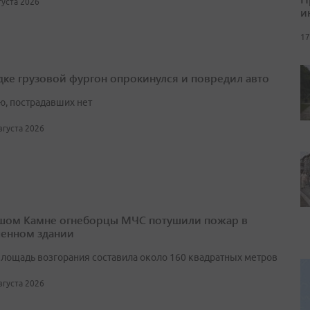
вгуста 2026
и
17
дке грузовой фургон опрокинулся и повредил авто
ю, пострадавших нет
августа 2026
шом Камне огнеборцы МЧС потушили пожар в
енном здании
лощадь возгорания составила около 160 квадратных метров
августа 2026