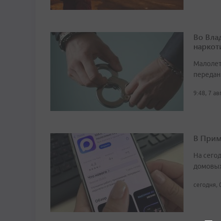
Во Вла
наркот
Малолет
передан
9:48, 7 а
В Прим
На сего
домовых
сегодня, 