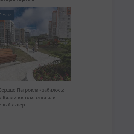
0 фото
Сердце Патрокла» забилось:
о Владивостоке открыли
овый сквер