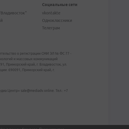
Социальные сети
"Владивосток"
vkontakte
ей
Одноклассники
Телеграм
тельство о регистрации СМИ ЭЛ № ФС 77 -
хнологий и массовых коммуникаций
1, Приморский край, г. Владивосток, ул.
ии: 690091, Приморский край, г.
иа Центр» sale@mediadv.online. Тел.: +7