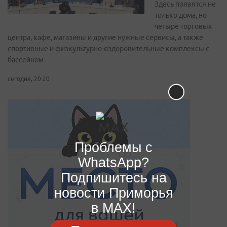
Здесь появятся не
только дома, но
четыре торговых
центра, кафе, магазины и другие нужные сервисы, а также
спортивные и физкультурно-оздоровительные комплексы с
бассейном
сегодня, 20:20
Проблемы с
WhatsApp?
Подпишитесь на
новости Приморья
в MAX!