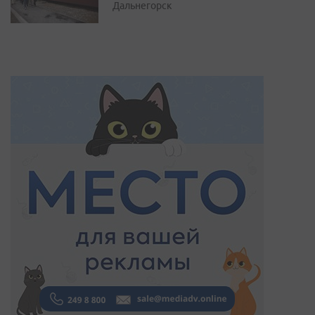
Дальнегорск