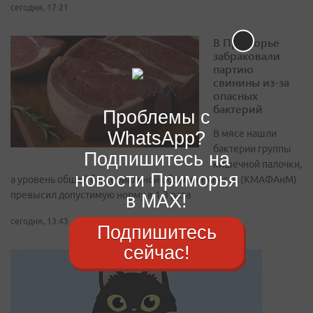
сегодня, 17:21
В Приморье
забраковали
партию
свинины из-за
опасных
бактерий
Проблемы с
WhatsApp?
В мясе нашли
бактерии группы
Подпишитесь на
кишечной палочки,
новости Приморья
а уровень общей бактериальной обсемененности (КМАФАнМ)
превысил допустимую норму в 1,3 раза
в MAX!
сегодня, 13:43
Подпишитесь
сейчас!