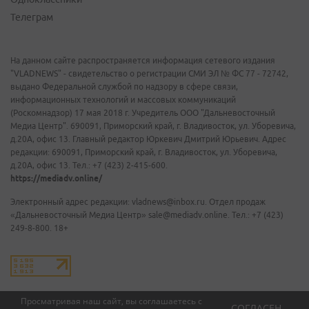
Телеграм
На данном сайте распространяется информация сетевого издания
"VLADNEWS" - свидетельство о регистрации СМИ ЭЛ № ФС 77 - 72742,
выдано Федеральной службой по надзору в сфере связи,
информационных технологий и массовых коммуникаций
(Роскомнадзор) 17 мая 2018 г. Учредитель ООО "Дальневосточный
Медиа Центр". 690091, Приморский край, г. Владивосток, ул. Уборевича,
д.20А, офис 13. Главный редактор Юркевич Дмитрий Юрьевич. Адрес
редакции: 690091, Приморский край, г. Владивосток, ул. Уборевича,
д.20А, офис 13. Тел.: +7 (423) 2-415-600.
https://mediadv.online/
Электронный адрес редакции: vladnews@inbox.ru. Отдел продаж
«Дальневосточный Медиа Центр» sale@mediadv.online. Тел.: +7 (423)
249-8-800. 18+
Просматривая наш сайт, вы соглашаетесь с
СОГЛАСЕН