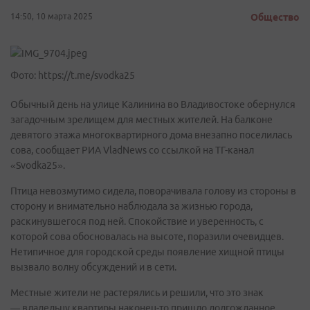
14:50, 10 марта 2025
Общество
Фото: https://t.me/svodka25
Обычный день на улице Калинина во Владивостоке обернулся
загадочным зрелищем для местных жителей. На балконе
девятого этажа многоквартирного дома внезапно поселилась
сова, сообщает РИА VladNews со ссылкой на ТГ-канал
«Svodka25».
Птица невозмутимо сидела, поворачивала голову из стороны в
сторону и внимательно наблюдала за жизнью города,
раскинувшегося под ней. Спокойствие и уверенность, с
которой сова обосновалась на высоте, поразили очевидцев.
Нетипичное для городской среды появление хищной птицы
вызвало волну обсуждений и в сети.
Местные жители не растерялись и решили, что это знак
— владельцу квартиры наконец-то пришло долгожданное