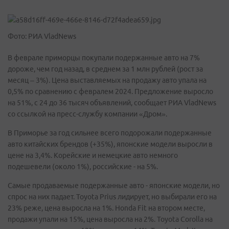
Фото: РИА VladNews
В феврале приморцы покупали подержанные авто на 7%
дороже, чем год назад, в среднем за 1 млн рублей (рост за
месяц – 3%). Цена выставляемых на продажу авто упала на
0,5% по сравнению с февралем 2024. Предложение выросло
на 51%, с 24 до 36 тысяч объявлений, сообщает РИА VladNews
со ссылкой на пресс-службу компании «Дром».
В Приморье за год сильнее всего подорожали подержанные
авто китайских брендов (+35%), японские модели выросли в
цене на 3,4%. Корейские и немецкие авто немного
подешевели (около 1%), российские - на 5%.
Самые продаваемые подержанные авто - японские модели, но
спрос на них падает. Toyota Prius лидирует, но выбирали его на
23% реже, цена выросла на 1%. Honda Fit на втором месте,
продажи упали на 15%, цена выросла на 2%. Toyota Corolla на