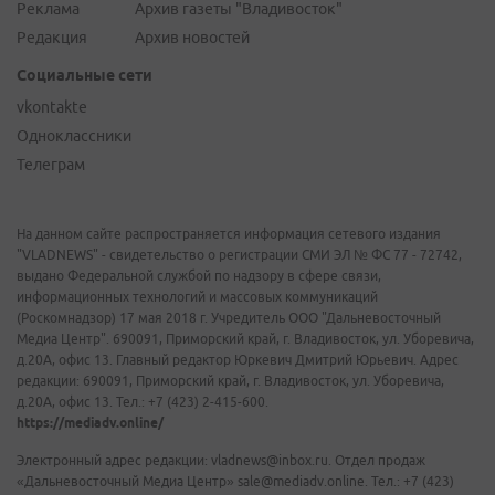
Реклама
Архив газеты "Владивосток"
Редакция
Архив новостей
Социальные сети
vkontakte
Одноклассники
Телеграм
На данном сайте распространяется информация сетевого издания
"VLADNEWS" - свидетельство о регистрации СМИ ЭЛ № ФС 77 - 72742,
выдано Федеральной службой по надзору в сфере связи,
информационных технологий и массовых коммуникаций
(Роскомнадзор) 17 мая 2018 г. Учредитель ООО "Дальневосточный
Медиа Центр". 690091, Приморский край, г. Владивосток, ул. Уборевича,
д.20А, офис 13. Главный редактор Юркевич Дмитрий Юрьевич. Адрес
редакции: 690091, Приморский край, г. Владивосток, ул. Уборевича,
д.20А, офис 13. Тел.: +7 (423) 2-415-600.
https://mediadv.online/
Электронный адрес редакции: vladnews@inbox.ru. Отдел продаж
«Дальневосточный Медиа Центр» sale@mediadv.online. Тел.: +7 (423)