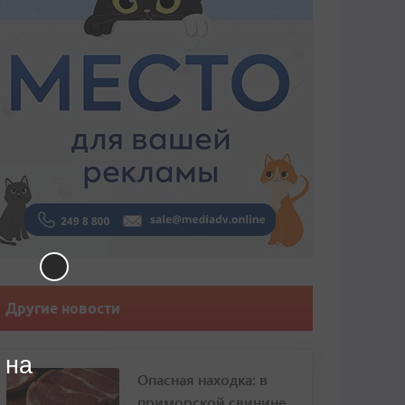
Другие новости
 на
Опасная находка: в
приморской свинине