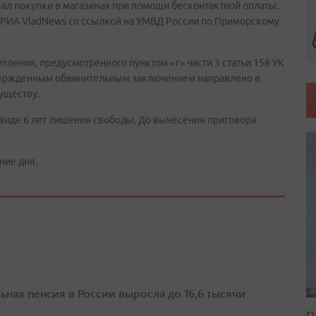
ал покупки в магазинах при помощи бесконтактной оплаты.
т РИА VladNews со ссылкой на УМВД России по Приморскому
пления, предусмотренного пунктом «г» части 3 статьи 158 УК
утвержденным обвинительным заключением направлено в
уществу.
 виде 6 лет лишения свободы. До вынесения приговора
ние дня.
ьная пенсия в России выросла до 16,6 тысячи
П