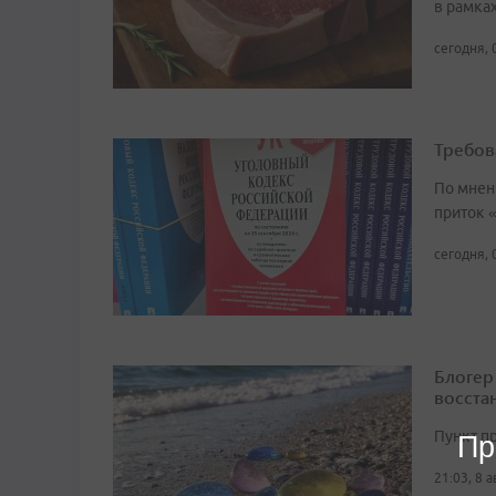
в рамка
сегодня, 
Требов
По мнен
приток 
сегодня, 
Блогер
восста
Пункт п
Пр
21:03, 8 