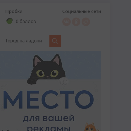
Пробки
Социальные сети
0 баллов
Город на ладони