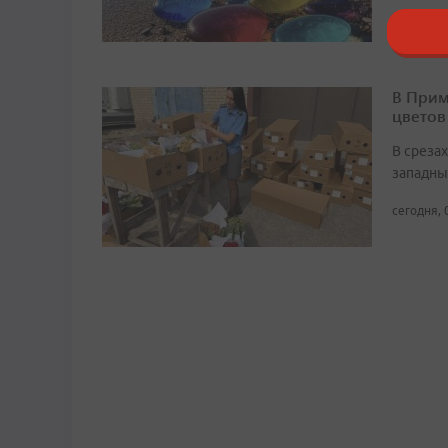
В Прим
цветов
В среза
западны
сегодня, 