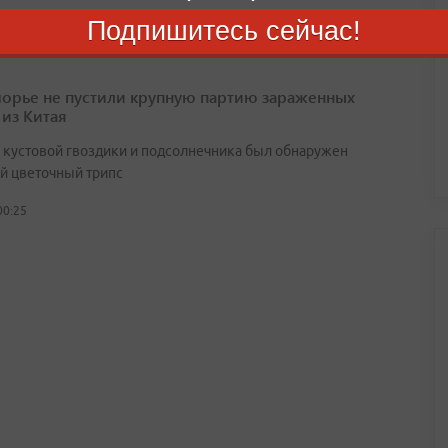
Подпишитесь сейчас!
орье не пустили крупную партию зараженных
 из Китая
х кустовой гвоздики и подсолнечника был обнаружен
й цветочный трипс
00:25