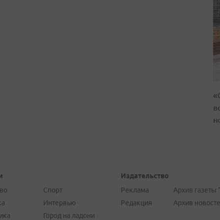
«
в
н
и
Издательство
во
Спорт
Реклама
Архив газеты 
ка
Интервью
Редакция
Архив новост
ика
Город на ладони