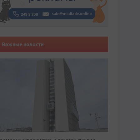
Важные новости
риморье закрепилось в десятке лучших