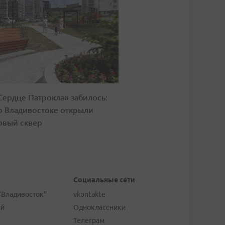
Сердце Патрокла» забилось:
о Владивостоке открыли
овый сквер
Социальные сети
"Владивосток"
vkontakte
ей
Одноклассники
Телеграм