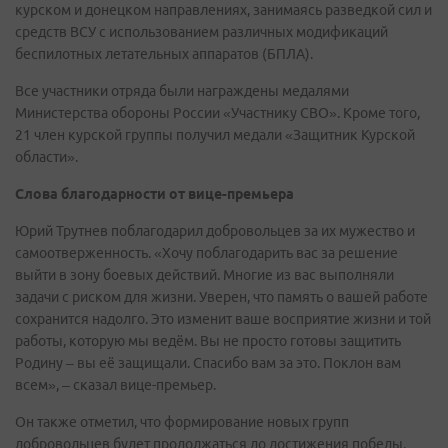
курском и донецком направлениях, занимаясь разведкой сил и
средств ВСУ с использованием различных модификаций
беспилотных летательных аппаратов (БПЛА).
Все участники отряда были награждены медалями
Министерства обороны России «Участнику СВО». Кроме того,
21 член курской группы получил медали «Защитник Курской
области».
Слова благодарности от вице-премьера
Юрий Трутнев поблагодарил добровольцев за их мужество и
самоотверженность. «Хочу поблагодарить вас за решение
выйти в зону боевых действий. Многие из вас выполняли
задачи с риском для жизни. Уверен, что память о вашей работе
сохранится надолго. Это изменит ваше восприятие жизни и той
работы, которую мы ведём. Вы не просто готовы защитить
Родину – вы её защищали. Спасибо вам за это. Поклон вам
всем», – сказал вице-премьер.
Он также отметил, что формирование новых групп
добровольцев будет продолжаться до достижения победы.