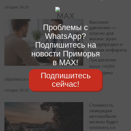
сегодня, 04:29
Высокое
Проблемы с
давление —
опасно для
WhatsApp?
жизни: врач
Подпишитесь на
предупредил о
рисках инфаркта
новости Приморья
При давлении
в MAX!
выше 140/90
необходимо
Подпишитесь
обратиться к врачу
сейчас!
сегодня, 05:33
Стоимость
эвакуации
автомобиля
можно будет
оплатить со