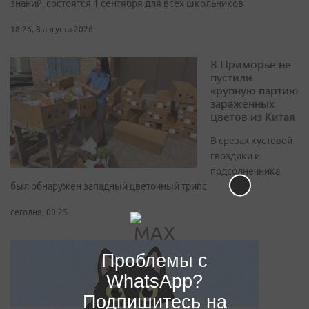
знаний, состоятся 1 сентября для всех школьников
18:26, 8 августа 2026
В Приморье не
пустили
крупную партию
зараженных
цветов из Китая
В срезах кустовой
гвоздики и
подсолнечника
был обнаружен западный цветочный трипс
сегодня, 00:25
Проблемы с
WhatsApp?
Подпишитесь на