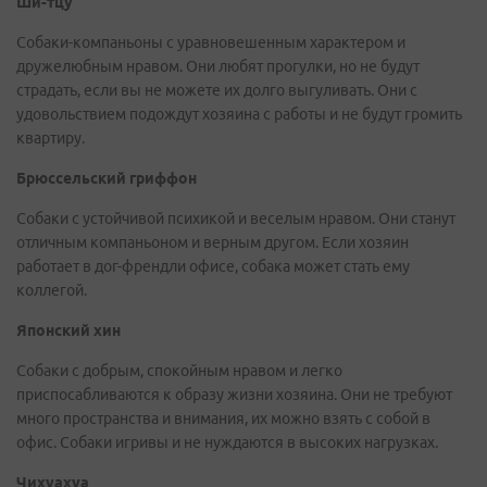
Ши-тцу
Собаки-компаньоны с уравновешенным характером и
дружелюбным нравом. Они любят прогулки, но не будут
страдать, если вы не можете их долго выгуливать. Они с
удовольствием подождут хозяина с работы и не будут громить
квартиру.
Брюссельский гриффон
Собаки с устойчивой психикой и веселым нравом. Они станут
отличным компаньоном и верным другом. Если хозяин
работает в дог-френдли офисе, собака может стать ему
коллегой.
Японский хин
Собаки с добрым, спокойным нравом и легко
приспосабливаются к образу жизни хозяина. Они не требуют
много пространства и внимания, их можно взять с собой в
офис. Собаки игривы и не нуждаются в высоких нагрузках.
Чихуахуа