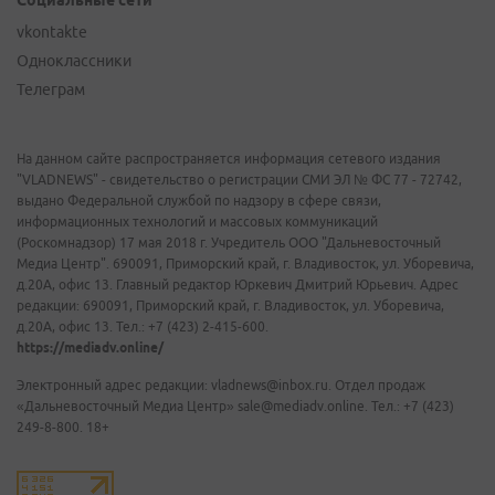
Социальные сети
vkontakte
Одноклассники
Телеграм
На данном сайте распространяется информация сетевого издания
"VLADNEWS" - свидетельство о регистрации СМИ ЭЛ № ФС 77 - 72742,
выдано Федеральной службой по надзору в сфере связи,
информационных технологий и массовых коммуникаций
(Роскомнадзор) 17 мая 2018 г. Учредитель ООО "Дальневосточный
Медиа Центр". 690091, Приморский край, г. Владивосток, ул. Уборевича,
д.20А, офис 13. Главный редактор Юркевич Дмитрий Юрьевич. Адрес
редакции: 690091, Приморский край, г. Владивосток, ул. Уборевича,
д.20А, офис 13. Тел.: +7 (423) 2-415-600.
https://mediadv.online/
Электронный адрес редакции: vladnews@inbox.ru. Отдел продаж
«Дальневосточный Медиа Центр» sale@mediadv.online. Тел.: +7 (423)
249-8-800. 18+