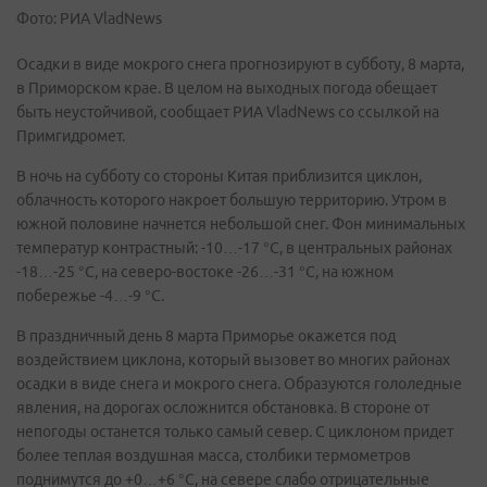
Фото: РИА VladNews
Осадки в виде мокрого снега прогнозируют в субботу, 8 марта,
в Приморском крае. В целом на выходных погода обещает
быть неустойчивой, сообщает РИА VladNews со ссылкой на
Примгидромет.
В ночь на субботу со стороны Китая приблизится циклон,
облачность которого накроет большую территорию. Утром в
южной половине начнется небольшой снег. Фон минимальных
температур контрастный: -10…-17 °С, в центральных районах
-18…-25 °С, на северо-востоке -26…-31 °С, на южном
побережье -4…-9 °С.
В праздничный день 8 марта Приморье окажется под
воздействием циклона, который вызовет во многих районах
осадки в виде снега и мокрого снега. Образуются гололедные
явления, на дорогах осложнится обстановка. В стороне от
непогоды останется только самый север. С циклоном придет
более теплая воздушная масса, столбики термометров
поднимутся до +0…+6 °С, на севере слабо отрицательные