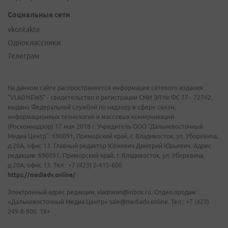
Социальные сети
vkontakte
Одноклассники
Телеграм
На данном сайте распространяется информация сетевого издания
"VLADNEWS" - свидетельство о регистрации СМИ ЭЛ № ФС 77 - 72742,
выдано Федеральной службой по надзору в сфере связи,
информационных технологий и массовых коммуникаций
(Роскомнадзор) 17 мая 2018 г. Учредитель ООО "Дальневосточный
Медиа Центр". 690091, Приморский край, г. Владивосток, ул. Уборевича,
д.20А, офис 13. Главный редактор Юркевич Дмитрий Юрьевич. Адрес
редакции: 690091, Приморский край, г. Владивосток, ул. Уборевича,
д.20А, офис 13. Тел.: +7 (423) 2-415-600.
https://mediadv.online/
Электронный адрес редакции: vladnews@inbox.ru. Отдел продаж
«Дальневосточный Медиа Центр» sale@mediadv.online. Тел.: +7 (423)
249-8-800. 18+