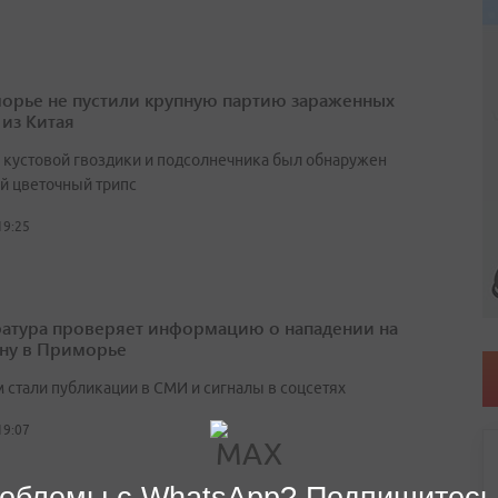
орье не пустили крупную партию зараженных
 из Китая
х кустовой гвоздики и подсолнечника был обнаружен
й цветочный трипс
19:25
атура проверяет информацию о нападении на
ну в Приморье
 стали публикации в СМИ и сигналы в соцсетях
19:07
облемы с WhatsApp? Подпишитесь