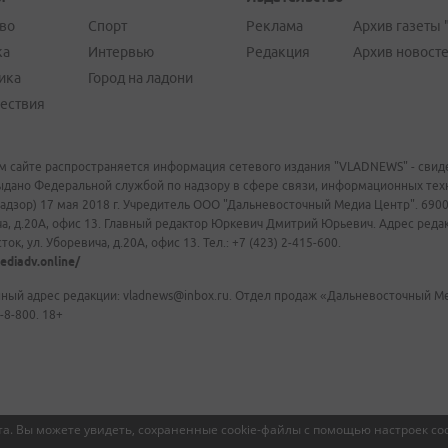
во
Спорт
Реклама
Архив газеты 
ка
Интервью
Редакция
Архив новост
ика
Город на ладони
ествия
м сайте распространяется информация сетевого издания "VLADNEWS" - свиде
ыдано Федеральной службой по надзору в сфере связи, информационных те
адзор) 17 мая 2018 г. Учредитель ООО "Дальневосточный Медиа Центр". 69009
а, д.20А, офис 13. Главный редактор Юркевич Дмитрий Юрьевич. Адрес редакц
ок, ул. Уборевича, д.20А, офис 13. Тел.: +7 (423) 2-415-600.
ediadv.online/
ный адрес редакции: vladnews@inbox.ru. Отдел продаж «Дальневосточный Мед
-8-800. 18+
а. Вы можете увидеть, сохраненные cookie-файлы с помощью настроек coo