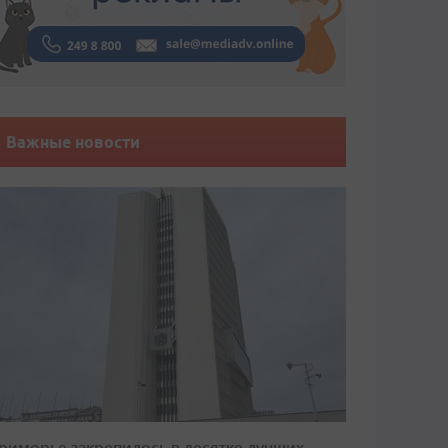
Важные новости
риморье закрепилось в десятке лучших