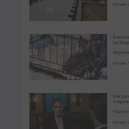
сегодня, 
Благот
во Вла
Мероприя
сегодня, 
Как ух
откров
Чаще вс
сегодня, 