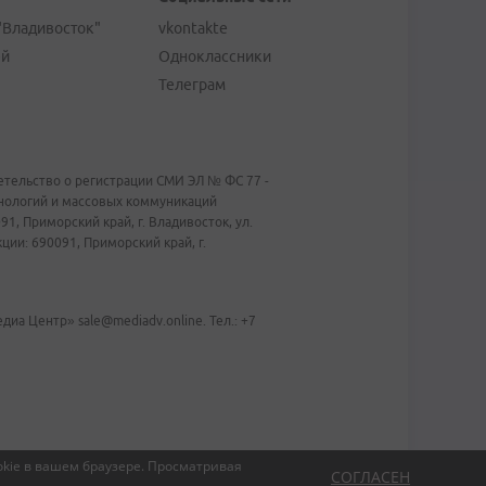
"Владивосток"
vkontakte
ей
Одноклассники
Телеграм
тельство о регистрации СМИ ЭЛ № ФС 77 -
хнологий и массовых коммуникаций
1, Приморский край, г. Владивосток, ул.
ии: 690091, Приморский край, г.
иа Центр» sale@mediadv.online. Тел.: +7
kie в вашем браузере.
Просматривая
СОГЛАСЕН