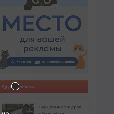
Другие новости
Парк Дома офицеров
 на
в Уссурийске