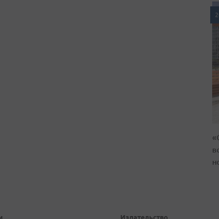
2
«
в
н
и
Издательство