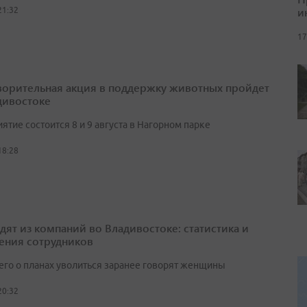
и
21:32
17
ворительная акция в поддержку животных пройдет
дивостоке
тие состоится 8 и 9 августа в Нагорном парке
18:28
одят из компаний во Владивостоке: статистика и
ения сотрудников
его о планах уволиться заранее говорят женщины
20:32