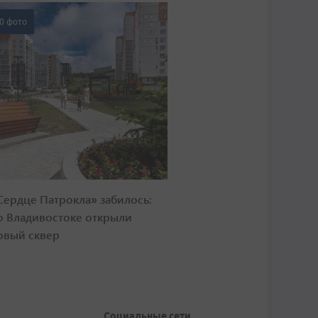
0 фото
Сердце Патрокла» забилось:
о Владивостоке открыли
овый сквер
Социальные сети