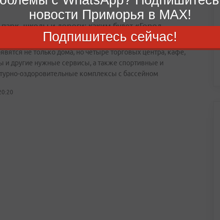
новости Приморья в MAX!
 парк, школы и дороги: каким будет «Город
Подпишитесь сейчас!
ый» во Владивостоке
явятся не только дома, но четыре торговых центра, кафе,
ы и другие нужные сервисы, а также спортивные и
турно-оздоровительные комплексы с бассейном
20:20