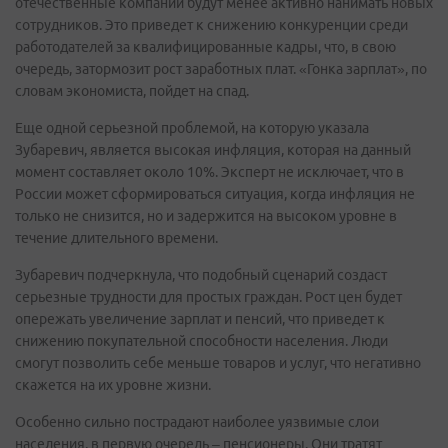
отечественные компании будут менее активно нанимать новых
сотрудников. Это приведет к снижению конкуренции среди
работодателей за квалифицированные кадры, что, в свою
очередь, затормозит рост заработных плат. «Гонка зарплат», по
словам экономиста, пойдет на спад.
Еще одной серьезной проблемой, на которую указала
Зубаревич, является высокая инфляция, которая на данный
момент составляет около 10%. Эксперт не исключает, что в
России может сформироваться ситуация, когда инфляция не
только не снизится, но и задержится на высоком уровне в
течение длительного времени.
Зубаревич подчеркнула, что подобный сценарий создаст
серьезные трудности для простых граждан. Рост цен будет
опережать увеличение зарплат и пенсий, что приведет к
снижению покупательной способности населения. Люди
смогут позволить себе меньше товаров и услуг, что негативно
скажется на их уровне жизни.
Особенно сильно пострадают наиболее уязвимые слои
населения, в первую очередь – пенсионеры. Они тратят