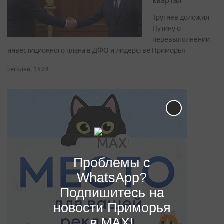
Трутнев доложил
Путину о
перевыполнении
инвестиционного плана в ДФО и лидерстве Приморья
сегодня, 13:28
Проблемы с
WhatsApp?
Подпишитесь на
новости Приморья
в MAX!