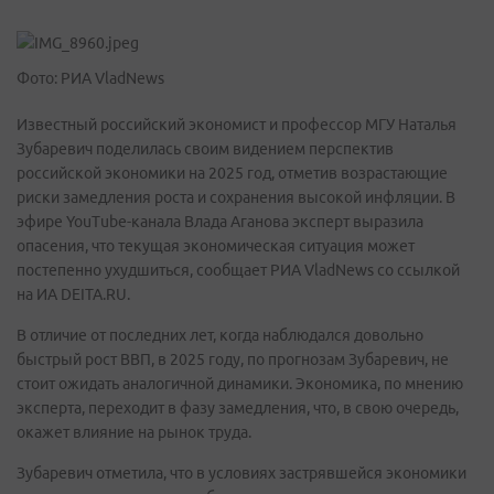
Фото: РИА VladNews
Известный российский экономист и профессор МГУ Наталья
Зубаревич поделилась своим видением перспектив
российской экономики на 2025 год, отметив возрастающие
риски замедления роста и сохранения высокой инфляции. В
эфире YouTube-канала Влада Аганова эксперт выразила
опасения, что текущая экономическая ситуация может
постепенно ухудшиться, сообщает РИА VladNews со ссылкой
на ИА DEITA.RU.
В отличие от последних лет, когда наблюдался довольно
быстрый рост ВВП, в 2025 году, по прогнозам Зубаревич, не
стоит ожидать аналогичной динамики. Экономика, по мнению
эксперта, переходит в фазу замедления, что, в свою очередь,
окажет влияние на рынок труда.
Зубаревич отметила, что в условиях застрявшейся экономики