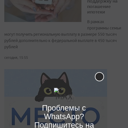
поддержку на
погашение
ипотеки
В рамках
программы семьи
могут получить региональную выплату в размере 550 тысяч
рублей дополнительно к федеральной выплате в 450 тысяч
рублей
сегодня, 15:55
Проблемы с
WhatsApp?
Подпишитесь на