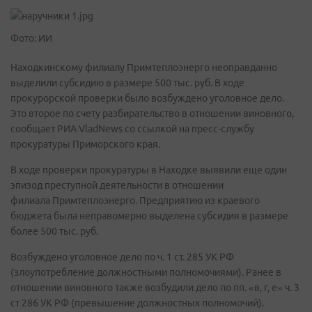
Фото: ИИ
Находкинскому филиалу Примтеплоэнерго неоправданно
выделили субсидию в размере 500 тыс. руб. В ходе
прокурорской проверки было возбуждено уголовное дело.
Это второе по счету разбирательство в отношении виновного,
сообщает РИА VladNews со ссылкой на пресс-службу
прокуратуры Приморского края.
В ходе проверки прокуратуры в Находке выявили еще один
эпизод преступной деятельности в отношении
филиала Примтеплоэнерго. Предприятию из краевого
бюджета была неправомерно выделена субсидия в размере
более 500 тыс. руб.
Возбуждено уголовное дело по ч. 1 ст. 285 УК РФ
(злоупотребление должностными полномочиями). Ранее в
отношении виновного также возбудили дело по пп. «в, г, е» ч. 3
ст 286 УК РФ (превышение должностных полномочий).