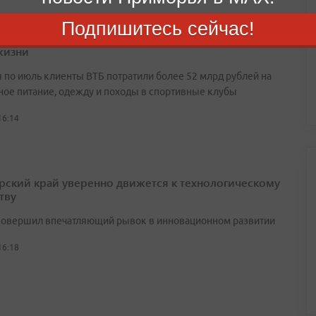
Подпишитесь сейчас!
оссияне увеличивают расходы на спорт и здоровый
жизни
я по июль клиенты ВТБ потратили более 52 млрд рублей на
ное питание, одежду и походы в спортивные клубы
16:14
ский край уверенно движется к технологическому
тву
совершил впечатляющий рывок в инновационном развитии
16:18