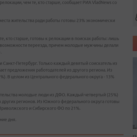
релокации, чем те, кто старше, сообщает РИА VladNews со
 места жительства ради работы готовы 23% экономически
те, кто старше, готовы к релокации в поисках работы: лишь
о возможности переезда, причем молодые мужчины делали
.
и Санкт-Петербург. Только каждый девятый соискатель из
вает предложения работодателей из другого региона. Из
%). В целом из Центрального федерального округа - 13%
тельства молодые люди из ДФО. Каждый четвертый (25%)
з других регионов. Из Южного федерального округа готовы
Из Приволжского и Сибирского ФО по 21%.
ние дня.
П