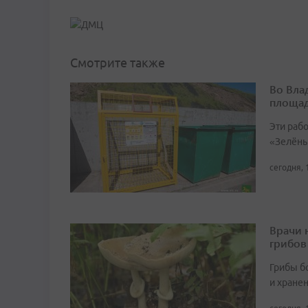
Смотрите также
Во Вла
площа
Эти раб
«Зелёны
сегодня, 
Врачи 
грибов
Грибы б
и хране