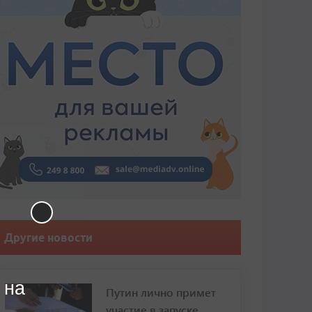
Другие новости
 на
Путин лично примет
участие в запуске