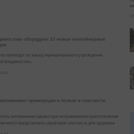
и
17
дивостоке оборудуют 22 новые контейнерные
дки
оты проведут по заказу муниципального учреждения
й Владивосток»
14:21
напоминают приморцам о пользе и опасности
огаты витаминами однако при неправильном приготовлении
нии могут представлять серьёзную опасность для здоровья