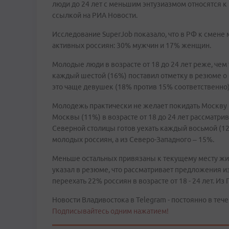
люди до 24 лет с меньшим энтузиазмом относятся к 
ссылкой на РИА Новости.
Исследование SuperJob показало, что в РФ к смене
активных россиян: 30% мужчин и 17% женщин.
Молодые люди в возрасте от 18 до 24 лет реже, чем 
каждый шестой (16%) поставил отметку в резюме 
это чаще девушек (18% против 15% соответственно)
Молодежь практически не желает покидать Москву 
Москвы (11%) в возрасте от 18 до 24 лет рассматри
Северной столицы готов уехать каждый восьмой (12
молодых россиян, а из Северо-Западного – 15%.
Меньше остальных привязаны к текущему месту жи
указал в резюме, что рассматривает предложения и
переехать 22% россиян в возрасте от 18 - 24 лет. 
Новости Владивостока в Telegram - постоянно в тече
Подписывайтесь одним нажатием!