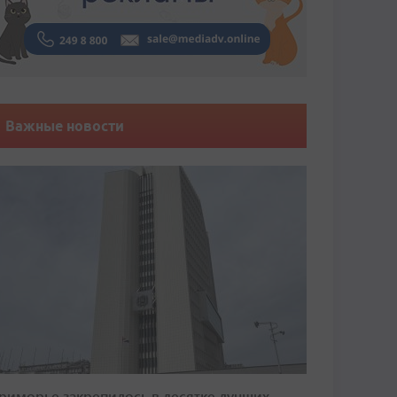
Важные новости
риморье закрепилось в десятке лучших