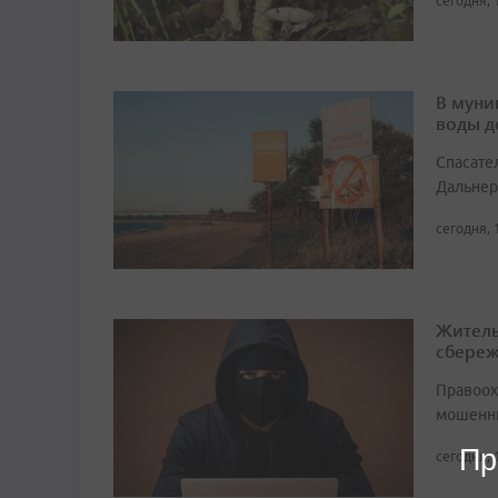
сегодня, 
В муни
воды д
Спасате
Дальнер
сегодня, 
Житель
сбере
Правоох
мошенни
Пр
сегодня, 