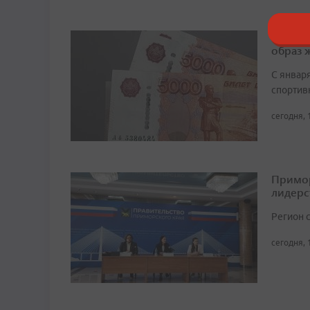
ВТБ: р
образ 
С январ
спортив
сегодня, 
Примор
лидерс
Регион 
сегодня, 