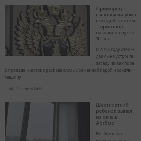
Приморец с
сыновьями убил
соседей топорм
– приговор
назначен спустя
10 лет
В 2016 году отец и
два сына устроили
засаду из‑за спора
о проезде, жестоко расправились с семейной парой и сожгли
машину
11:49, 5 августа 2026
Шестилетний
ребенок выпал
из окна в
Артёме
Возбуждено
уголовное дело,