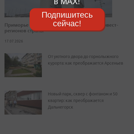
в MAX!
Подпишитесь
сейчас!
Приморье закрепилось в десятке лучших инвест-
регионов страны
17.07.2026
От уютного двора до горнолыжного
курорта: как преображается Арсеньев
Новый парк, сквер с фонтаном и 50
квартир: как преображается
Дальнегорск