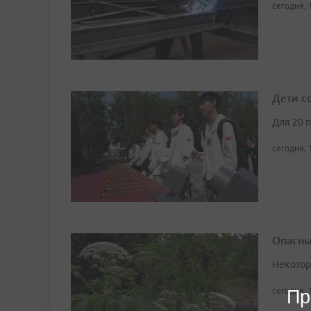
сегодня, 
Дети с
Для 20 
сегодня, 
Опасны
Некотор
сегодня, 
Пр