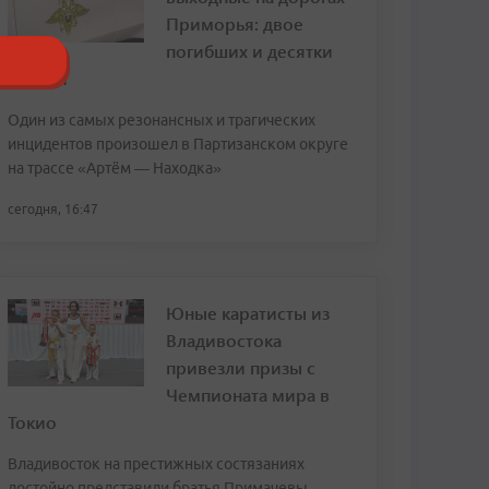
Приморья: двое
погибших и десятки
аварий
Один из самых резонансных и трагических
инцидентов произошел в Партизанском округе
на трассе «Артём — Находка»
сегодня, 16:47
Юные каратисты из
Владивостока
привезли призы с
Чемпионата мира в
Токио
Владивосток на престижных состязаниях
достойно представили братья Примачевы