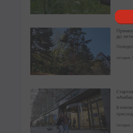
Примор
до лет
Понедел
сегодня, 
Старто
«Амбас
В новом
присоед
сегодня, 