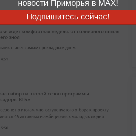
новости Приморья в MAX!
Подпишитесь сейчас!
ье ждет комфортная неделя: от солнечного штиля
него зноя
ьник станет самым прохладным днем
14:51
вал набор на второй сезон программы
садоры ВТБ»
 сезоне по итогам многоступенчатого отбора к проекту
инятся 45 активных и амбициозных молодых людей
15:50