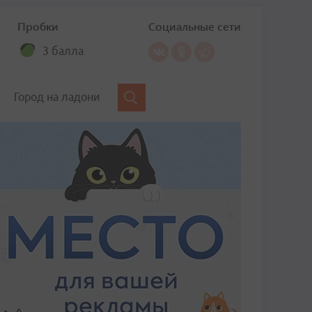
Пробки
Социальные сети
3 балла
Город на ладони