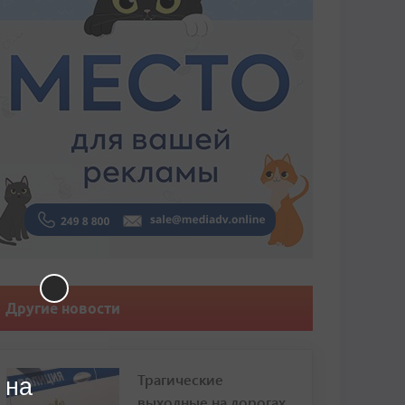
Другие новости
Трагические
 на
выходные на дорогах