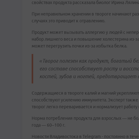
свойствах продукта рассказала биолог Ирина Лялин
При неправильном хранении в твороге начинают р
случаях это приводит к отравлению.
Продукт может вызывать аллергию у людей с непер
набор лишнего веса и повышение холестерина из-з
может перегрузить почки из-за избытка белка.
«Творог полезен как продукт, богатый бе
его составе способствует росту и восс
костей, зубов и ногтей, предотвращает
Содержащиеся в твороге калий и магний укрепляют 
способствуют усилению иммунитета. Эксперт также
творог легко переваривается и нормализует работу
Норма потребления продукта для взрослых — не более
года — 60–100 г.
Новости Владивостока в Telegram - постоянно в тече