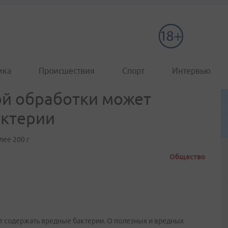
ика
Происшествия
Спорт
Интервью
ой обработки может
актерии
лее 200 г
Общество
т содержать вредные бактерии. О полезных и вредных