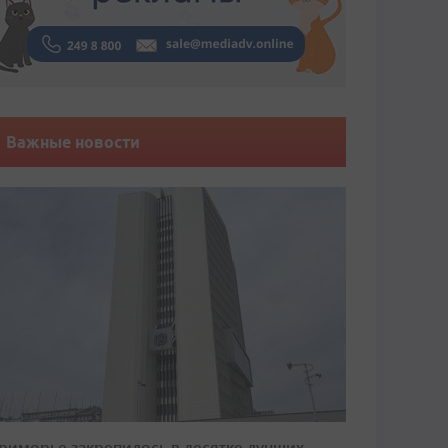
Важные новости
риморье закрепилось в десятке лучших