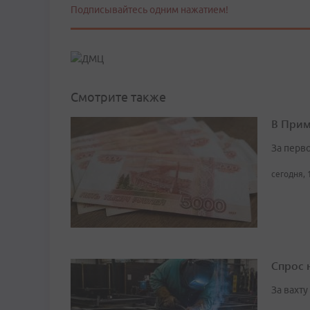
Подписывайтесь одним нажатием!
Смотрите также
В Прим
За перв
сегодня, 
Спрос 
За вахт