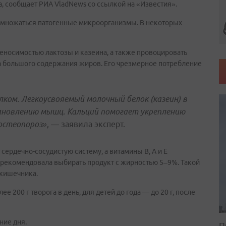
а, сообщает РИА VladNews со ссылкой на «Известия».
азмножаться патогенные микроорганизмы. В некоторых
еносимостью лактозы и казеина, а также провоцировать
а большого содержания жиров. Его чрезмерное потребление
лком. Легкоусвояемый молочный белок (казеин) в
тановлению мышц. Кальций помогает укреплению
 остеопороз»
, — заявила эксперт.
сердечно-сосудистую систему, а витамины B, A и E
 рекомендовала выбирать продукт с жирностью 5–9%. Такой
 кишечника.
 200 г творога в день, для детей до года — до 20 г, после
ние дня.
П