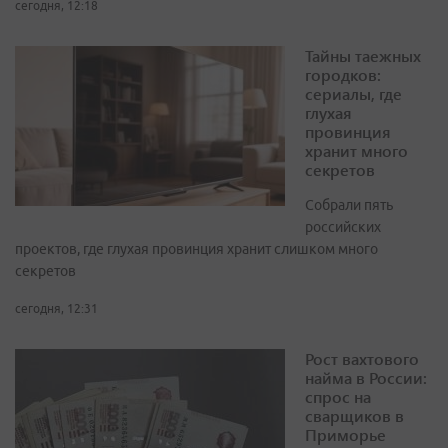
сегодня, 12:18
Тайны таежных
городков:
сериалы, где
глухая
провинция
хранит много
секретов
Собрали пять
российских
проектов, где глухая провинция хранит слишком много
секретов
сегодня, 12:31
Рост вахтового
найма в России:
спрос на
сварщиков в
Приморье