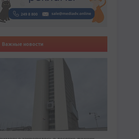
Важные новости
риморье закрепилось в десятке лучших