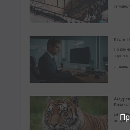
сегодня, 
Кто в 
По данн
зарплат
сегодня, 
Амурск
Казахс
Ее выпу
Пр
популяц