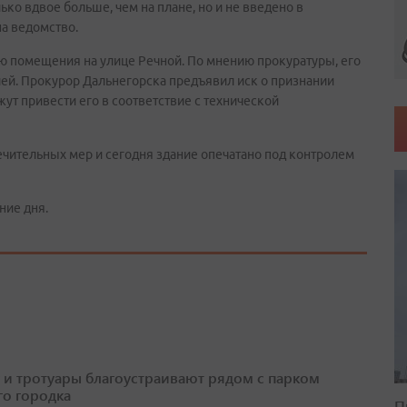
ько вдвое больше, чем на плане, но и не введено в
а ведомство.
 помещения на улице Речной. По мнению прокуратуры, его
ей. Прокурор Дальнегорска предъявил иск о признании
ут привести его в соответствие с технической
ечительных мер и сегодня здание опечатано под контролем
ние дня.
 и тротуары благоустраивают рядом с парком
о городка
П