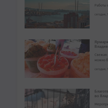
Работы 
сегодня, 
Ярмарк
Владив
Свежая 
можно б
сегодня, 
Благот
во Вла
Мероприя