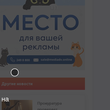
Другие новости
 на
Прокуратура
проверяет