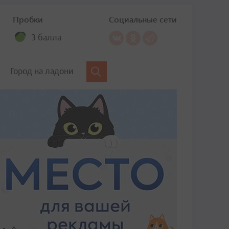
Пробки
Социальные сети
3 балла
Город на ладони