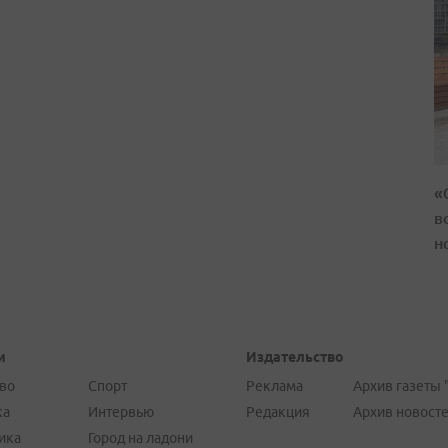
«
в
н
и
Издательство
во
Спорт
Реклама
Архив газеты 
ка
Интервью
Редакция
Архив новост
ика
Город на ладони