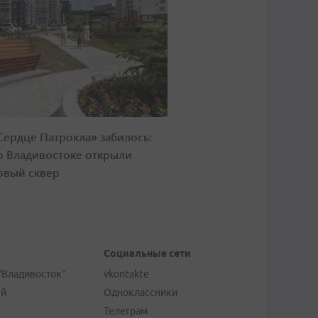
Сердце Патрокла» забилось:
о Владивостоке открыли
овый сквер
Социальные сети
"Владивосток"
vkontakte
ей
Одноклассники
Телеграм