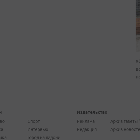
«
в
н
и
Издательство
во
Спорт
Реклама
Архив газеты 
ка
Интервью
Редакция
Архив новост
ика
Город на ладони