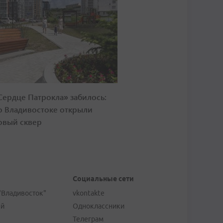
Сердце Патрокла» забилось:
о Владивостоке открыли
овый сквер
Социальные сети
"Владивосток"
vkontakte
ей
Одноклассники
Телеграм