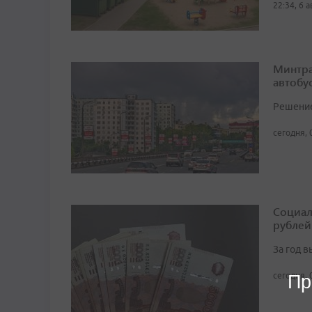
22:34, 6 
Минтра
автобу
Решение 
сегодня, 
Социал
рублей
За год 
сегодня, 
Пр