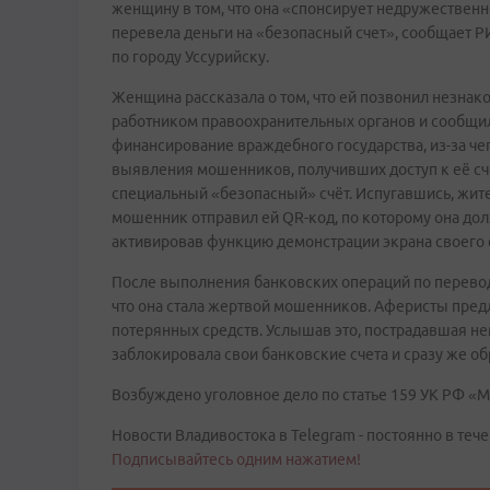
женщину в том, что она «спонсирует недружественн
перевела деньги на «безопасный счет», сообщает Р
по городу Уссурийску.
Женщина рассказала о том, что ей позвонил незна
работником правоохранительных органов и сообщил,
финансирование враждебного государства, из-за че
выявления мошенников, получивших доступ к её сч
специальный «безопасный» счёт. Испугавшись, жите
мошенник отправил ей QR-код, по которому она дол
активировав функцию демонстрации экрана своего 
После выполнения банковских операций по перевод
что она стала жертвой мошенников. Аферисты пред
потерянных средств. Услышав это, пострадавшая н
заблокировала свои банковские счета и сразу же об
Возбуждено уголовное дело по статье 159 УК РФ «
Новости Владивостока в Telegram - постоянно в тече
Подписывайтесь одним нажатием!