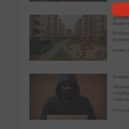
Детски
видео
В Общест
курьеро
сегодня, 
О ново
Злоумыш
«службу
чтобы в
22:45, 6 