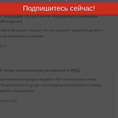
Подпишитесь сейчас!
е площадки предложили оборудовать камерами
наблюдения
венной палате считают, что это поможет защитить детей от
в на электровелосипедах
02:31
й схеме мошенников рассказали в МВД
ленники поочерёдно выдают себя за оператора связи,
 безопасности Госуслуг» и сотрудника Центрального банка,
ывезти сбережения
августа 2026