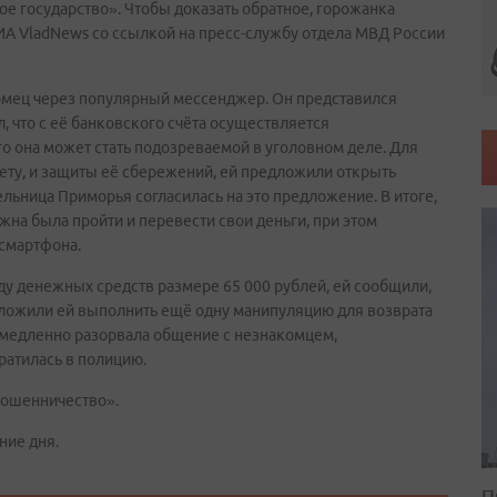
ое государство». Чтобы доказать обратное, горожанка
ИА VladNews со ссылкой на пресс-службу отдела МВД России
комец через популярный мессенджер. Он представился
 что с её банковского счёта осуществляется
го она может стать подозреваемой в уголовном деле. Для
ету, и защиты её сбережений, ей предложили открыть
льница Приморья согласилась на это предложение. В итоге,
жна была пройти и перевести свои деньги, при этом
смартфона.
у денежных средств размере 65 000 рублей, ей сообщили,
ложили ей выполнить ещё одну манипуляцию для возврата
емедленно разорвала общение с незнакомцем,
ратилась в полицию.
Мошенничество».
ние дня.
П