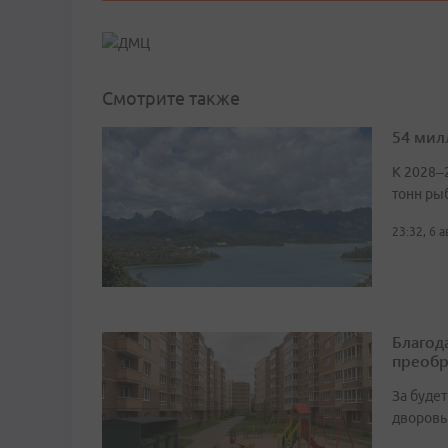
Смотрите также
54 мил
К 2028–
тонн ры
23:32, 6 
Благод
преобр
За буде
дворовы