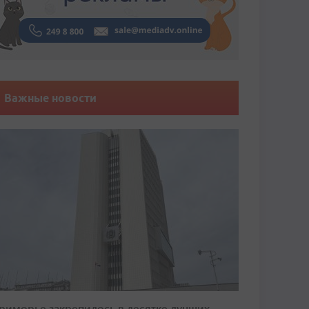
Важные новости
риморье закрепилось в десятке лучших