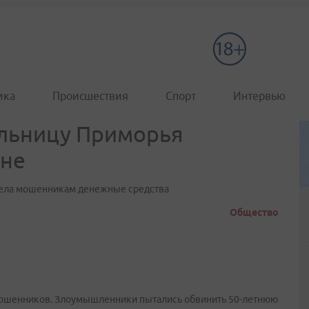
ика
Происшествия
Спорт
Интервью
ельницу Приморья
ене
вела мошенникам денежные средства
Общество
мошенников. Злоумышленники пытались обвинить 50-летнюю