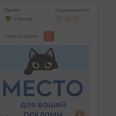
Пробки
Социальные сети
0 баллов
Город на ладони