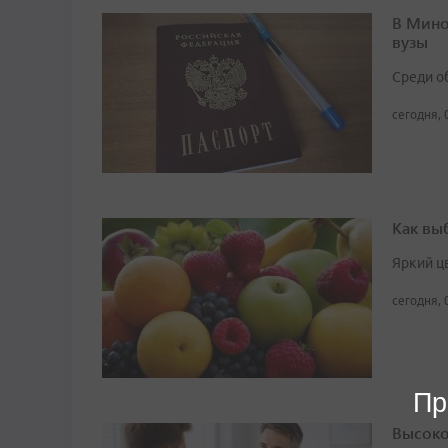
В Мино
вузы
Среди о
сегодня, 
Как вы
Яркий ц
сегодня, 
Пр
Высоко