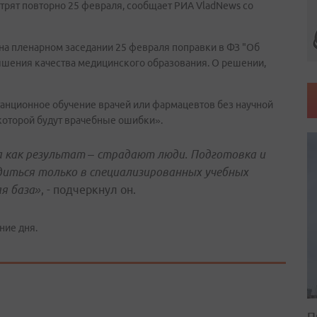
отрят повторно 25 февраля, сообщает РИА VladNews со
 на пленарном заседании 25 февраля поправки в ФЗ "Об
ышения качества медицинского образования. О решении,
танционное обучение врачей или фармацевтов без научной
 которой будут врачебные ошибки».
а как результат – страдают люди. Подготовка и
иться только в специализированных учебных
ая база»
, - подчеркнул он.
ние дня.
П