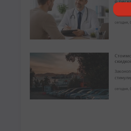
о риск
При дав
сегодня, 
Стоимо
скидко
Законоп
стимули
сегодня, 