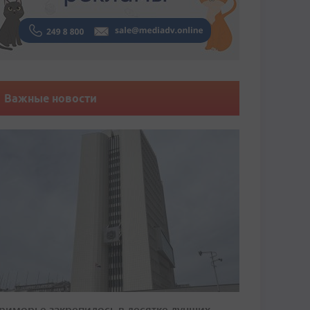
Важные новости
риморье закрепилось в десятке лучших