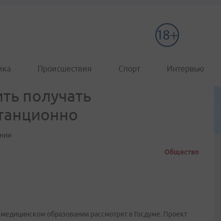
ика
Происшествия
Спорт
Интервью
ить получать
танционно
ении
Общество
 медицинском образовании рассмотрят в Госдуме. Проект