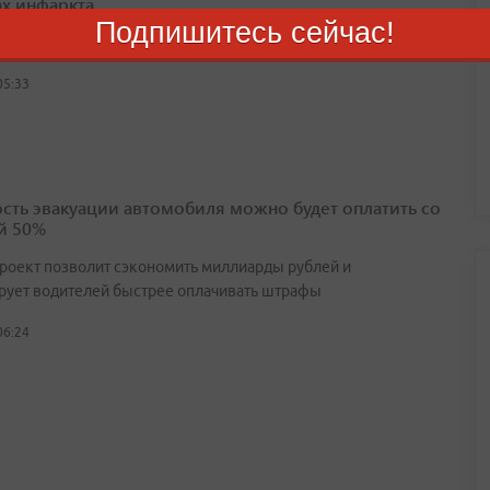
ах инфаркта
Подпишитесь сейчас!
лении выше 140/90 необходимо обратиться к врачу
05:33
сть эвакуации автомобиля можно будет оплатить со
й 50%
роект позволит сэкономить миллиарды рублей и
рует водителей быстрее оплачивать штрафы
06:24