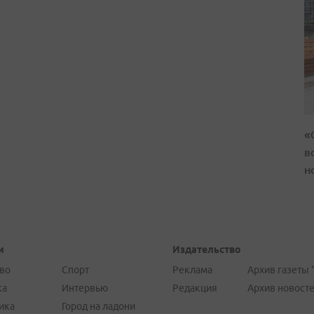
«
в
н
и
Издательство
во
Спорт
Реклама
Архив газеты 
ка
Интервью
Редакция
Архив новост
ика
Город на ладони