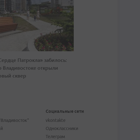
Сердце Патрокла» забилось:
о Владивостоке открыли
овый сквер
Социальные сети
"Владивосток"
vkontakte
ей
Одноклассники
Телеграм