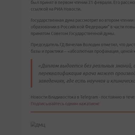
был принят в первом чтении 21 февраля. Его рассм
ссылкой на РИА Новости.
Государственная дума рассмотрит во втором чтении
образовании в Российской Федерации" в части пов
принятом Советом Государственной думы.
Председатель ГД Вячелав Володин отметил, что дис
базы и практики – «абсолютная профанация, ценой
«Диплом выдается без реальных знаний, 
переквалификация врача может производ
заведениях, где есть научная и клиническ
Новости Владивостока в Telegram - постоянно в тече
Подписывайтесь одним нажатием!